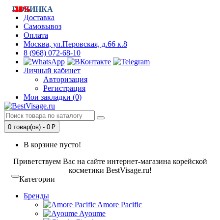
-23%
-28%
-21%
-34%
-34%
-34%
-18%
НОВИНКА
-25%
-31%
-19%
Доставка
Самовывоз
Оплата
Москва, ул.Перовская, д.66 к.8
8 (968) 072-68-10
Личный кабинет
Авторизация
Регистрация
Мои закладки (0)
0 товар(ов) - 0 ₽
В корзине пусто!
Приветствуем Вас на сайте интернет-магазина корейской
косметики BestVisage.ru!
Категории
Бренды
Amore Pacific
Ayoume