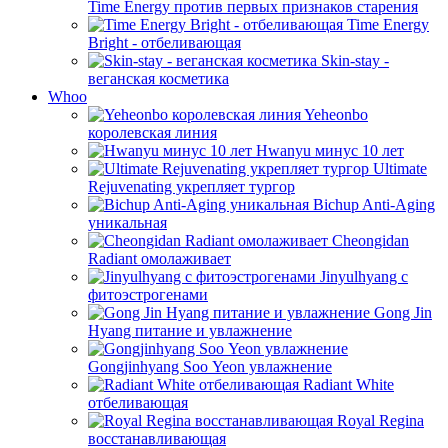
Time Energy против первых признаков старения
Time Energy
Bright - отбеливающая
Skin-stay -
веганская косметика
Whoo
Yeheonbo
королевская линия
Hwanyu минус 10 лет
Ultimate
Rejuvenating укрепляет тургор
Bichup Anti-Aging
уникальная
Cheongidan
Radiant омолаживает
Jinyulhyang с
фитоэстрогенами
Gong Jin
Hyang питание и увлажнение
Gongjinhyang Soo Yeon увлажнение
Radiant White
отбеливающая
Royal Regina
восстанавливающая