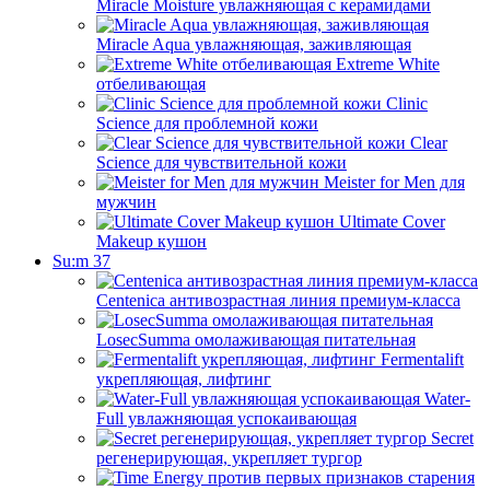
Miracle Moisture увлажняющая с керамидами
Miracle Aqua увлажняющая, заживляющая
Extreme White
отбеливающая
Clinic
Science для проблемной кожи
Clear
Science для чувствительной кожи
Meister for Men для
мужчин
Ultimate Cover
Makeup кушон
Su:m 37
Centenica антивозрастная линия премиум-класса
LosecSumma омолаживающая питательная
Fermentalift
укрепляющая, лифтинг
Water-
Full увлажняющая успокаивающая
Secret
регенерирующая, укрепляет тургор