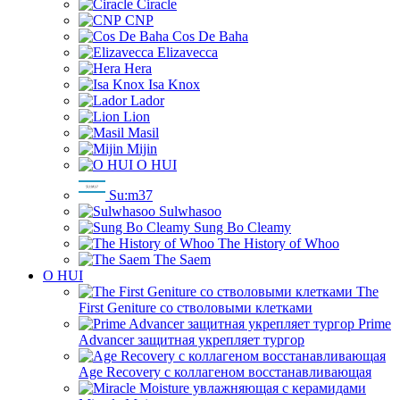
Ciracle
CNP
Cos De Baha
Elizavecca
Hera
Isa Knox
Lador
Lion
Masil
Mijin
O HUI
Su:m37
Sulwhasoo
Sung Bo Cleamy
The History of Whoo
The Saem
O HUI
The
First Geniture со стволовыми клетками
Prime
Advancer защитная укрепляет тургор
Age Recovery с коллагеном восстанавливающая