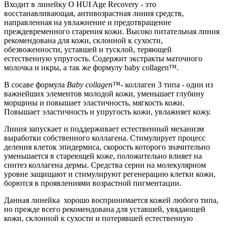
Входит в линейку O HUI Age Recovery - это
восстанавливающая, антивозрастная линия средств,
направленная на увлажнение и предотвращение
преждевременного старения кожи. Высоко питательная линия
рекомендована для кожи, склонной к сухости,
обезвоженности, уставшей и тусклой, теряющей
естественную упругость. Содержит экстракты маточного
молочка и икры, а так же формулу baby collagen™.
В сосаве формула
Baby collagen™-
коллаген 3 типа - один из
важнейших элементов молодой кожи, уменьшает глубину
морщины и повышает эластичность, мягкость кожи.
Повышает эластичность и упругость кожи, увлажняет кожу.
Линия запускает и поддерживает естественный механизм
выработки собственного коллагена. Стимулирует процесс
деления клеток эпидермиса, скорость которого значительно
уменьшается в стареющей коже, положительно влияет на
синтез коллагена дермы. Средства серии на молекулярном
уровне защищают и стимулируют регенерацию клетки кожи,
борются в проявлениями возрастной пигментации.
Данная линейка хорошо воспринимается кожей любого типа,
но прежде всего рекомендована для уставшей, увядающей
кожи, склонной к сухости и потерявшей естественную