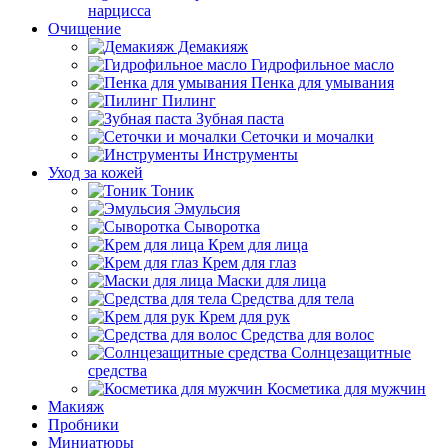
нарцисса
Очищение
Демакияж
Гидрофильное масло
Пенка для умывания
Пилинг
Зубная паста
Сеточки и мочалки
Инструменты
Уход за кожей
Тоник
Эмульсия
Сыворотка
Крем для лица
Крем для глаз
Маски для лица
Средства для тела
Крем для рук
Средства для волос
Солнцезащитные
средства
Косметика для мужчин
Макияж
Пробники
Миниатюры