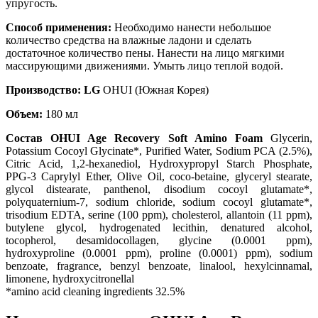
упругость.
Способ применения:
Необходимо нанести небольшое
количество средства на влажные ладони и сделать
достаточное количество пены. Нанести на лицо мягкими
массирующими движениями. Умыть лицо теплой водой.
Производство: LG
OHUI (Южная Корея)
Объем:
180 мл
Состав OHUI Age Recovery Soft Amino Foam
Glycerin
,
Potassium Cocoyl Glycinate*
, Purified Water
, Sodium PCA (2.5%)
,
Citric Acid
, 1
,2-hexanediol
, Hydroxypropyl Starch Phosphate
,
PPG-3 Caprylyl Ether
, Olive Oil
, coco-betaine
, glyceryl stearate
,
glycol distearate
, panthenol
, disodium cocoyl glutamate*
,
polyquaternium-7
, sodium chloride
, sodium cocoyl glutamate*
,
trisodium EDTA
, serine (100 ppm)
, cholesterol
, allantoin (11 ppm)
,
butylene glycol
, hydrogenated lecithin
, denatured alcohol
,
tocopherol
, desamidocollagen
, glycine (0.0001 ppm)
,
hydroxyproline (0.0001 ppm)
, proline (0.0001) ppm)
, sodium
benzoate
, fragrance
, benzyl benzoate
, linalool
, hexylcinnamal
,
limonene
, hydroxycitronellal
*amino acid cleaning ingredients 32.5%