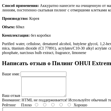
Способ применения:
Аккуратно нанесите на очищенную от ма
линиям, постепенно скатывая пилинг с отмершими клетками ко
Производство:
Корея
Объем:
60мл
Комплектация:
без коробки
Purified water
, cellulose
, denatured alcohol
, butylene glycol
, 1
,2-he
mica
, titanium dioxide (CI 77891)
, acrylates/C10-30 alkyl acrylate 
phosphate
, narcissus bulb extract
, fragrance
, limonene
Написать отзыв о Пилинг OHUI Extreme
Ваше имя:
Ваш отзыв
Внимание:
HTML не поддерживается! Используйте обычный те
Рейтинг
Плохо
Хорошо