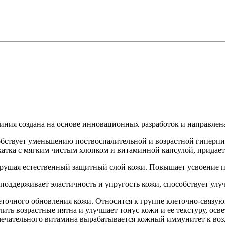
линия создана на основе инновационных разработок и направлен
бствует уменьшению поствоспалительной и возрастной гиперпиг
тка с мягким чистым хлопком и витаминной капсулой, придает к
зрушая естественный защитный слой кожи. Повышает усвоение п
и поддерживает эластичность и упругость кожи, способствует ул
точного обновления кожи. Относится к группе клеточно-связую
ть возрастные пятна и улучшает тонус кожи и ее текстуру, осве
ечательного витамина вырабатывается кожный иммунитет к воз