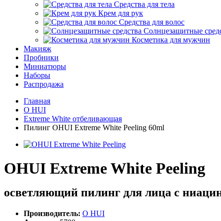
Средства для тела
Крем для рук
Средства для волос
Солнцезащитные сред
Косметика для мужчин
Макияж
Пробники
Миниатюры
Наборы
Распродажа
Главная
O HUI
Extreme White отбеливающая
Пилинг OHUI Extreme White Peeling 60ml
OHUI Extreme White Peeling
осветляющий пилинг для лица с ниаци
Производитель:
O HUI