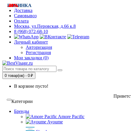
-5%
-34%
-20%
-20%
-24%
НОВИНКА
-40%
НОВИНКА
-40%
-40%
-11%
Доставка
Самовывоз
Оплата
Москва, ул.Перовская, д.66 к.8
8 (968) 072-68-10
Личный кабинет
Авторизация
Регистрация
Мои закладки (0)
0 товар(ов) - 0 ₽
В корзине пусто!
Приветст
Категории
Бренды
Amore Pacific
Ayoume