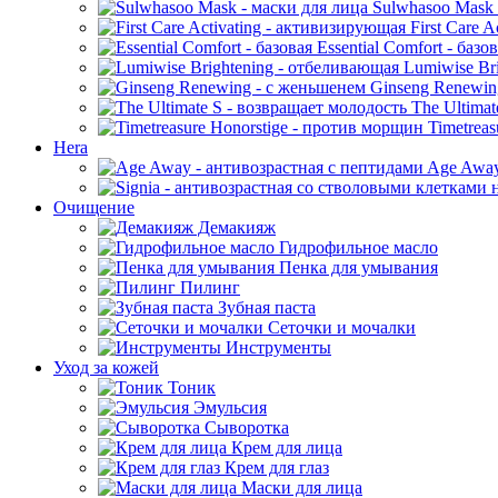
Sulwhasoo Mask 
First Care 
Essential Comfort - базо
Lumiwise Bri
Ginseng Renewin
The Ultimat
Timetreas
Hera
Age Away
Очищение
Демакияж
Гидрофильное масло
Пенка для умывания
Пилинг
Зубная паста
Сеточки и мочалки
Инструменты
Уход за кожей
Тоник
Эмульсия
Сыворотка
Крем для лица
Крем для глаз
Маски для лица