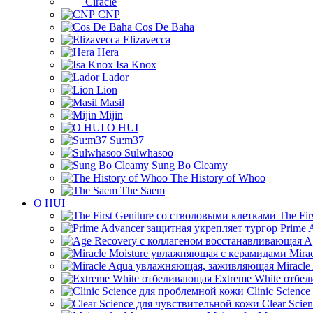
Ciracle
CNP
Cos De Baha
Elizavecca
Hera
Isa Knox
Lador
Lion
Masil
Mijin
O HUI
Su:m37
Sulwhasoo
Sung Bo Cleamy
The History of Whoo
The Saem
O HUI
The Fir
Prime 
Ag
Mirac
Miracle
Extreme White отбе
Clinic Scienc
Clear Scie