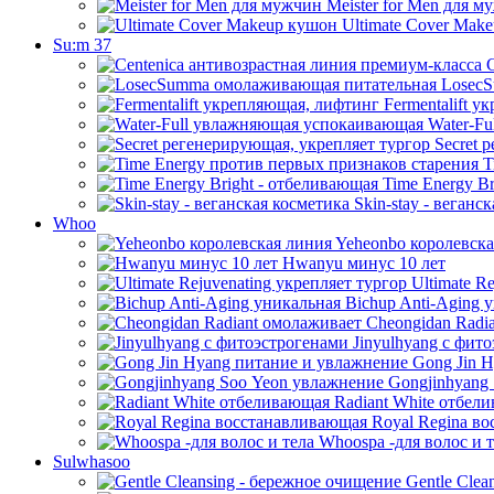
Meister for Men для м
Ultimate Cover Mak
Su:m 37
C
LosecS
Fermentalift у
Water-Fu
Secret 
T
Time Energy Br
Skin-stay - веганс
Whoo
Yeheonbo королевска
Hwanyu минус 10 лет
Ultimate Re
Bichup Anti-Aging 
Cheongidan Radi
Jinyulhyang с фит
Gong Jin H
Gongjinhyang
Radiant White отбел
Royal Regina в
Whoospa -для волос и т
Sulwhasoo
Gentle Clea