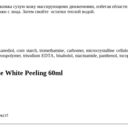
кияжа сухую кожу массирующими движениями, избегая области в
жи с лица. Затем смойте остатки теплой водой.
xanediol
, corn starch
, tromethamine
, carbomer
, microcrystalline cellul
crosspolymer
, trisodium EDTA
, bisabolol
, niacinamide
, panthenol
, toco
 White Peeling 60ml
кст!