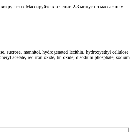
округ глаз. Массируйте в течении 2-3 минут по массажным
ose
, sucrose
, mannitol
, hydrogenated lecithin
, hydroxyethyl cellulose
,
pheryl acetate
, red iron oxide
, tin oxide
, disodium phosphate
, sodium