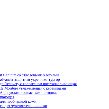
st Geniture со стволовыми клетками
Advancer защитная укрепляет тургор
e Recovery с коллагеном восстанавливающая
le Moisture увлажняющая с керамидами
 Aqua увлажняющая, заживляющая
ливающая
e для проблемной кожи
nce для чувствительной кожи