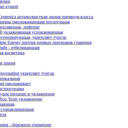
ужчин
eup кушон
entenica антивозрастная линия премиум-класса
umma омолаживающая питательная
крепляющая, лифтинг
ll увлажняющая успокаивающая
регенерирующая, укрепляет тургор
ime Energy против первых признаков старения
ight - отбеливающая
кая косметика
я линия
juvenating укрепляет тургор
уникальная
ant омолаживает
оэстрогенами
yang питание и увлажнение
 Soo Yeon увлажнение
ивающая
осстанавливающая
ела
nsing - бережное очищение