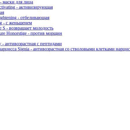
- маски для лица
Activating - активизирующая
вая
ghtening - отбеливающая
g - с женьшенем
e S - возвращает молодость
ure Honorstige - против морщин
 - антивозрастная с пептидами
Signia - антивозрастная со стволовыми клетками нарцис