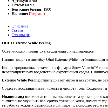
Артикул:
5700
Объём:
60 мл.
Бонусные баллы:
1900
Наличие:
Под заказ
Описание
Состав
Отзывы (0)
OHUI Extreme White Peeling
Осветляющий пилинг скатка для лица с ниацинамидом.
Пилинг входит в линейку Ohui Extreme White - отбеливающая 
Концентрированная витаминная формула Snow Vitamin™ спосо
неблагоприятному воздействию окружающей среды. Пилинг-ска
Extreme White Peeling
отшелушивает мягко и аккуратно, не ра
Средство восстанавливает яркость и чистоту тона. Сохраняет 
Ниацинамид
является активным компонентом для мощного кле
значительно улучшить барьерную функцию кожи, помогает удали
выработку кожных церамидов и липидов. С помощью этого зам