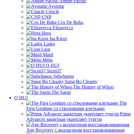
Amore Pacific
Ayoume
Ciracle
CNP
Cos De Baha
Elizavecca
Hera
Isa Knox
Lador
Lion
Masil
Mijin
O HUI
Su:m37
Sulwhasoo
Sung Bo Cleamy
The History of Whoo
The Saem
O HUI
The
First Geniture со стволовыми клетками
Prime
Advancer защитная укрепляет тургор
Age Recovery с коллагеном восстанавливающая