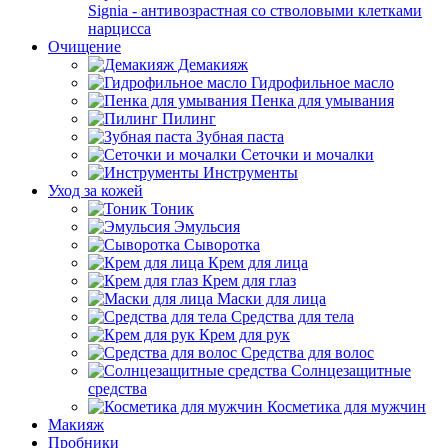
Signia - антивозрастная со стволовыми клетками
нарцисса
Очищение
Демакияж
Гидрофильное масло
Пенка для умывания
Пилинг
Зубная паста
Сеточки и мочалки
Инструменты
Уход за кожей
Тоник
Эмульсия
Сыворотка
Крем для лица
Крем для глаз
Маски для лица
Средства для тела
Крем для рук
Средства для волос
Солнцезащитные
средства
Косметика для мужчин
Макияж
Пробники