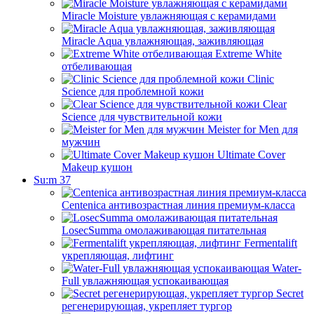
Miracle Moisture увлажняющая с керамидами
Miracle Aqua увлажняющая, заживляющая
Extreme White
отбеливающая
Clinic
Science для проблемной кожи
Clear
Science для чувствительной кожи
Meister for Men для
мужчин
Ultimate Cover
Makeup кушон
Su:m 37
Centenica антивозрастная линия премиум-класса
LosecSumma омолаживающая питательная
Fermentalift
укрепляющая, лифтинг
Water-
Full увлажняющая успокаивающая
Secret
регенерирующая, укрепляет тургор