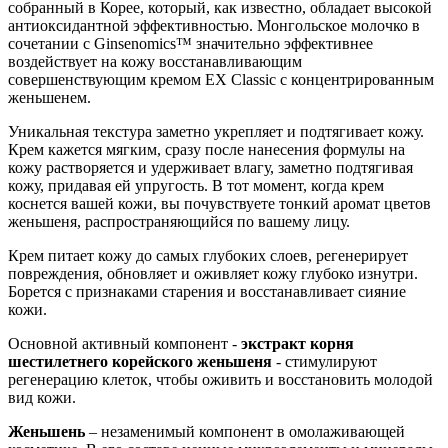
собранный в Корее, который, как известно, обладает высокой
антиоксидантной эффективностью. Монгольское молочко в
сочетании с Ginsenomics™ значительно эффективнее
воздействует на кожу восстанавливающим
совершенствующим кремом EX Classic с концентрированным
женьшенем.
Уникальная текстура заметно укрепляет и подтягивает кожу.
Крем кажется мягким, сразу после нанесения формулы на
кожу растворяется и удерживает влагу, заметно подтягивая
кожу, придавая ей упругость. В тот момент, когда крем
коснется вашей кожи, вы почувствуете тонкий аромат цветов
женьшеня, распространяющийся по вашему лицу.
Крем питает кожу до самых глубоких слоев, регенерирует
повреждения, обновляет и оживляет кожу глубоко изнутри.
Борется с признаками старения и восстанавливает сияние
кожи.
Основной активный компонент -
экстракт корня
шестилетнего корейского женьшеня
- стимулируют
регенерацию клеток, чтобы оживить и восстановить молодой
вид кожи.
Женьшень
– незаменимый компонент в омолаживающей