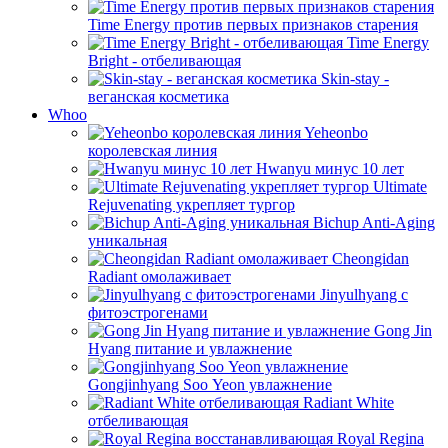
Time Energy против первых признаков старения
Time Energy
Bright - отбеливающая
Skin-stay -
веганская косметика
Whoo
Yeheonbo
королевская линия
Hwanyu минус 10 лет
Ultimate
Rejuvenating укрепляет тургор
Bichup Anti-Aging
уникальная
Cheongidan
Radiant омолаживает
Jinyulhyang с
фитоэстрогенами
Gong Jin
Hyang питание и увлажнение
Gongjinhyang Soo Yeon увлажнение
Radiant White
отбеливающая
Royal Regina