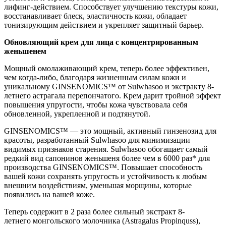
лифинг-действием. Способствует улучшению текстуры кожи,
восстанавливает блеск, эластичность кожи, обладает
тонизирующим действием и укрепляет защитный барьер.
Обновляющий крем для лица с концентрированным
женьшенем
Мощный омолаживающий крем, теперь более эффективен,
чем когда-либо, благодаря жизненным силам кожи и
уникальному GINSENOMICS™ от Sulwhasoo и экстракту 8-
летнего астрагала перепончатого.
Крем дарит тройной эффект
повышения упругости, чтобы кожа чувствовала себя
обновленной, укрепленной и подтянутой.
GINSENOMICS™ — это мощный, активный гинзенозид для
красоты, разработанный Sulwhasoo для минимизации
видимых признаков старения. Sulwhasoo обогащает самый
редкий вид сапонинов женьшеня более чем в 6000 раз* для
производства GINSENOMICS™. Повышает способность
вашей кожи сохранять упругость и устойчивость к любым
внешним воздействиям, уменьшая морщины, которые
появились на вашей коже.
Теперь содержит в 2 раза более сильный экстракт 8-
летнего монгольского молочника (Astragalus Propinquss),