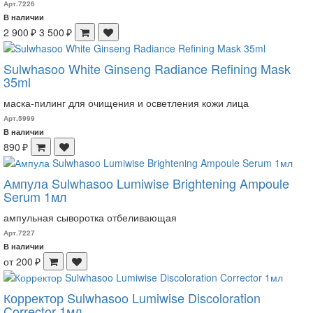
Арт.7226
В наличии
2 900 ₽
3 500 ₽
Sulwhasoo White Ginseng Radiance Refining Mask
35ml
маска-пилинг для очищения и осветления кожи лица
Арт.5999
В наличии
890 ₽
Ампула Sulwhasoo Lumiwise Brightening Ampoule
Serum 1мл
ампульная сыворотка отбеливающая
Арт.7227
В наличии
от 200 ₽
Корректор Sulwhasoo Lumiwise Discoloration
Corrector 1мл