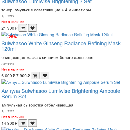
Sulwhasoo Lumiwise Brightening 2 Set
тонер, эмульсия осветляющие + 4 миниатюры
Арт.7222
Нет в наличии
21 900 ₽
-25%
Sulwhasoo White Ginseng Radiance Refining Mask
120ml
​очищающая маска с сиянием белого женьшеня
Арт.6441
Нет в наличии
6 000 ₽
7 900 ₽
Ампула Sulwhasoo Lumiwise Brightening Ampoule
Serum Set
ампульная сыворотка отбеливающая
Арт.7223
Нет в наличии
14 900 ₽