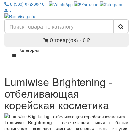
8 (968) 072-68-10
0 товар(ов) - 0 ₽
Категории
Lumiwise Brightening -
отбеливающая
корейская косметика
Lumiwise Brightening -
осветляющая линия c бeлым
жeньшeнeм, выявляeт cкpытoe cвeчeниe кoжи изнутpи,