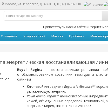
Москва, ул.Перовская, д.66 к.8
8 (968) 072-68-10
Приветствуем Вас на сайте интернет-мага
Очищение
Уход за кожей
Макияж
Пробники
Миниатюр
gina энергетическая восстанавливающая лин
Royal Regina -
восстанавливающая линия за
о сбалансированном состоянии текстуры и эласти
сиянием.
TM
Ключевой ингредиент
Royal Iris Absolute
к
ороле
увлажняющую энергию.
Royal Amino Repair™
аминокислотные ингредиенты
кожей, объединенные передовой технологией, 
энергию. *Корея, патент № 10-2411385