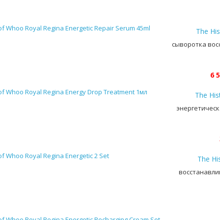
The His
сыворотка вос
6 5
The His
энергетическ
The Hi
восстанавли