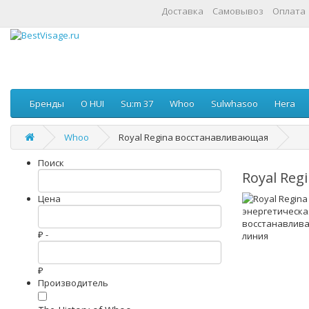
Доставка
Самовывоз
Оплата
Бренды
O HUI
Su:m 37
Whoo
Sulwhasoo
Hera
Whoo
Royal Regina восстанавливающая
Поиск
Royal Re
Цена
₽ -
₽
Производитель