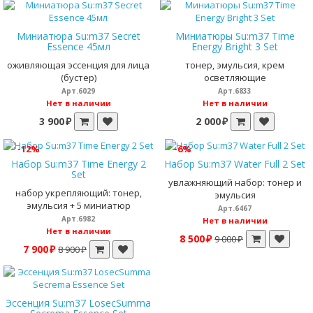
Миниатюра Su:m37 Secret
Миниатюры Su:m37 Time
Essence 45мл
Energy Bright 3 Set
оживляющая эссенция для лица
тонер, эмульсия, крем
(бустер)
осветляющие
Арт.6029
Арт.6833
Нет в наличии
Нет в наличии
3 900 ₽
2 000 ₽
-12%
-6%
Набор Su:m37 Time Energy 2
Набор Su:m37 Water Full 2 Set
Set
увлажняющий набор: тонер и
набор укрепляющий: тонер,
эмульсия
эмульсия + 5 миниатюр
Арт.6467
Арт.6982
Нет в наличии
Нет в наличии
8 500 ₽
9 000 ₽
7 900 ₽
8 900 ₽
Эссенция Su:m37 LosecSumma