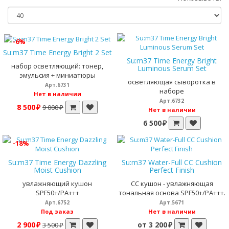
-6%
Su:m37 Time Energy Bright 2 Set
Su:m37 Time Energy Bright
набор осветляющий: тонер,
Luminous Serum Set
эмульсия + миниатюры
осветляющая сыворотка в
Арт.6731
наборе
Нет в наличии
Арт.6732
8 500 ₽
9 000 ₽
Нет в наличии
6 500 ₽
-18%
Su:m37 Time Energy Dazzling
Su:m37 Water-Full CC Cushion
Moist Cushion
Perfect Finish
увлажняющий кушон
СС кушон - увлажняющая
SPF50+/PA+++
тональная основа SPF50+/PA+++.
Арт.6752
Арт.5671
Под заказ
Нет в наличии
2 900 ₽
от 3 200 ₽
3 500 ₽