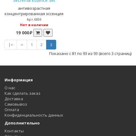
Secrema Essence Set
антивозрастная
концентрированная эссенция
Арт.6850
Нет в наличии
19 000 ₽
|<
<
1
2
3
Показано с 81 по 93 из 93 (всего 3 страниц)
Информация
О нас
Как сделать заказ
Доставка
Самовывоз
Оплата
Конфиденциальность данных
Дополнительно
Контакты