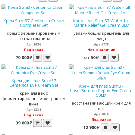
Крем Su:m37 Centenica Cream
Крем гель Su:m37 Water-full
Completer Set
Marine Relief Gel Cream 2мл
крем с ферментированным
увлажняющий крем-гель для
экстрактом вина
лица
Арт.6336
Арт.6778
Под заказ
Нет в наличии
70 000 ₽
от 50 ₽
Крем для глаз Su:m37
Centenica Eye Cream Set
Крем для глаз Su:m37
LosecSumma Repair Eye Cream
крем для век с
50мл
ферментированным экстрактом
восстанавливающий крем для
вина
век
Арт.6334
Арт.7036
Под заказ
Под заказ
39 000 ₽
12 900 ₽