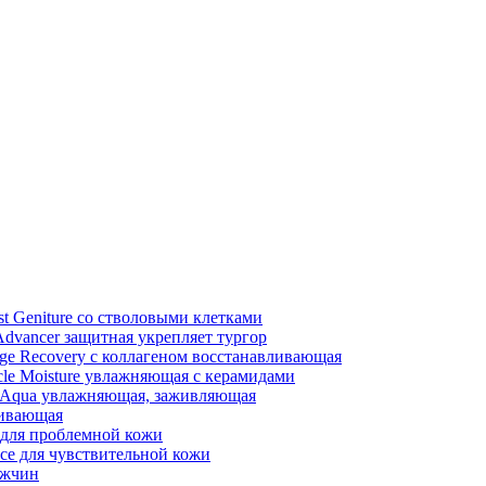
st Geniture со стволовыми клетками
Advancer защитная укрепляет тургор
e Recovery с коллагеном восстанавливающая
le Moisture увлажняющая с керамидами
 Aqua увлажняющая, заживляющая
ливающая
e для проблемной кожи
nce для чувствительной кожи
ужчин