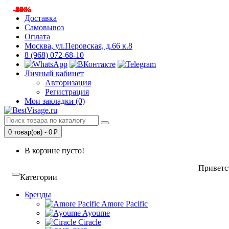
-8%
-26%
-34%
-8%
-8%
-12%
-30%
-26%
Доставка
Самовывоз
Оплата
Москва, ул.Перовская, д.66 к.8
8 (968) 072-68-10
Личный кабинет
Авторизация
Регистрация
Мои закладки (0)
0 товар(ов) - 0 ₽
В корзине пусто!
Приветст
Категории
Бренды
Amore Pacific
Ayoume
Ciracle