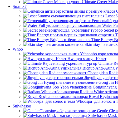
Ultimate Cover Mak
Su:m 37
C
LosecS
Fermentalift у
Water-Fu
Secret 
T
Time Energy Br
Skin-stay - веганс
Whoo
Yeheonbo королевска
Hwanyu минус 10 лет
Ultimate Re
Bichup Anti-Aging 
Cheongidan Radi
Jinyulhyang с фит
Gong Jin H
Gongjinhyang
Radiant White отбел
Royal Regina в
Whoospa -для волос и т
Sulwhasoo
Gentle Clea
Sulwhasoo Mask 