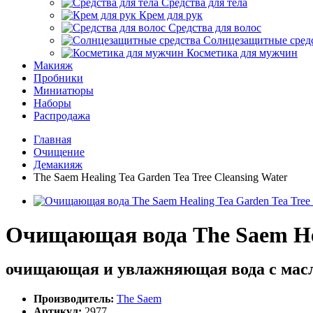
Средства для тела
Крем для рук
Средства для волос
Солнцезащитные сред
Косметика для мужчин
Макияж
Пробники
Миниатюры
Наборы
Распродажа
Главная
Очищение
Демакияж
The Saem Healing Tea Garden Tea Tree Cleansing Water
Очищающая вода The Saem Heal
очищающая и увлажняющая вода с масл
Производитель:
The Saem
Артикул:
2977