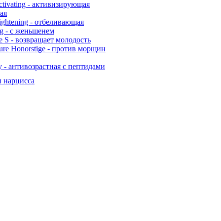
Activating - активизирующая
вая
ghtening - отбеливающая
g - с женьшенем
e S - возвращает молодость
ure Honorstige - против морщин
 - антивозрастная с пептидами
и нарцисса