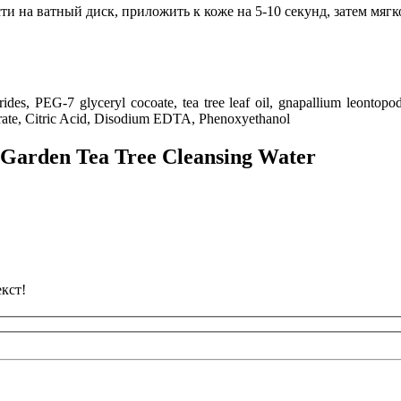
 на ватный диск, приложить к коже на 5-10 секунд, затем мягко
rides
, PEG-7 glyceryl cocoate
, tea tree leaf oil
, gnapallium leontopo
rate
, Citric Acid
, Disodium EDTA
, Phenoxyethanol
Garden Tea Tree Cleansing Water
кст!