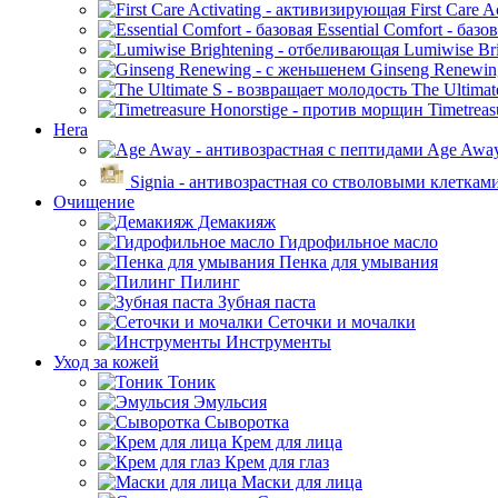
First Care 
Essential Comfort - базо
Lumiwise Bri
Ginseng Renewin
The Ultimat
Timetreas
Hera
Age Away
Signia - антивозрастная со стволовыми клеткам
Очищение
Демакияж
Гидрофильное масло
Пенка для умывания
Пилинг
Зубная паста
Сеточки и мочалки
Инструменты
Уход за кожей
Тоник
Эмульсия
Сыворотка
Крем для лица
Крем для глаз
Маски для лица