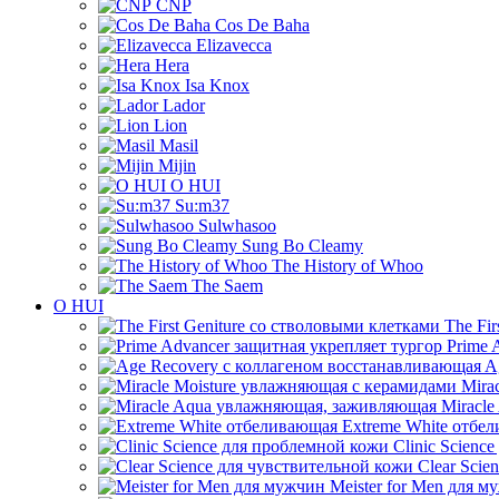
CNP
Cos De Baha
Elizavecca
Hera
Isa Knox
Lador
Lion
Masil
Mijin
O HUI
Su:m37
Sulwhasoo
Sung Bo Cleamy
The History of Whoo
The Saem
O HUI
The Fir
Prime 
Ag
Mirac
Miracle
Extreme White отбе
Clinic Scienc
Clear Scie
Meister for Men для м