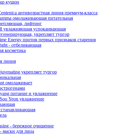
eup кушон
entenica антивозрастная линия премиум-класса
umma омолаживающая питательная
крепляющая, лифтинг
ll увлажняющая успокаивающая
регенерирующая, укрепляет тургор
ime Energy против первых признаков старения
ight - отбеливающая
кая косметика
я линия
juvenating укрепляет тургор
уникальная
ant омолаживает
оэстрогенами
yang питание и увлажнение
 Soo Yeon увлажнение
ивающая
осстанавливающая
ела
nsing - бережное очищение
- маски для лица