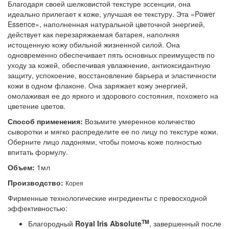
Благодаря своей шелковистой текстуре эссенции, она
идеально прилегает к коже, улучшая ее текстуру. Эта «Power
Essence», наполненная натуральной цветочной энергией,
действует как перезаряжаемая батарея, наполняя
истощенную кожу обильной жизненной силой. Она
одновременно обеспечивает пять основных преимуществ по
уходу за кожей, обеспечивая увлажнение, антиоксидантную
защиту, успокоение, восстановление барьера и эластичности
кожи в одном флаконе. Она заряжает кожу энергией,
омолаживая ее до яркого и здорового состояния, похожего на
цветение цветов.
Способ применения:
Возьмите умеренное количество
сыворотки и мягко распределите ее по лицу по текстуре кожи.
Оберните лицо ладонями, чтобы помочь коже полностью
впитать формулу.
Объем:
1мл
Производство:
Корея
Фирменные технологические ингредиенты с превосходной
эффективностью:
TM
Благородный
Royal Iris Absolute
, завершенный после