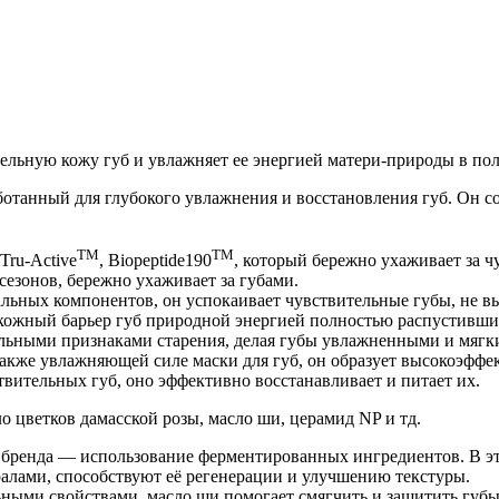
ительную кожу губ и увлажняет ее энергией матери-природы в по
аботанный для глубокого увлажнения и восстановления губ. Он
TM
TM
Tru-Active
, Biopeptide190
, который бережно ухаживает за ч
сезонов, бережно ухаживает за губами.
ьных компонентов, он успокаивает чувствительные губы, не в
 кожный барьер губ природной энергией полностью распустивших
тельными признаками старения, делая губы увлажненными и мягк
 а также увлажняющей силе маски для губ, он образует высокоэ
твительных губ, оно эффективно восстанавливает и питает их.
ло цветков дамасской розы, масло ши, церамид NP и тд.
бренда — использование ферментированных ингредиентов. В э
алами, способствуют её регенерации и улучшению текстуры.
ыми свойствами, масло ши помогает смягчить и защитить губы о