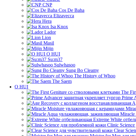
CNP
Cos De Baha
Elizavecca
Hera
Isa Knox
Lador
Lion
Masil
Mijin
O HUI
Su:m37
Sulwhasoo
Sung Bo Cleamy
The History of Whoo
The Saem
O HUI
The Fir
Prime 
Ag
Mirac
Miracle
Extreme White отбе
Clinic Scienc
Clear Scie
Meister for Men для м