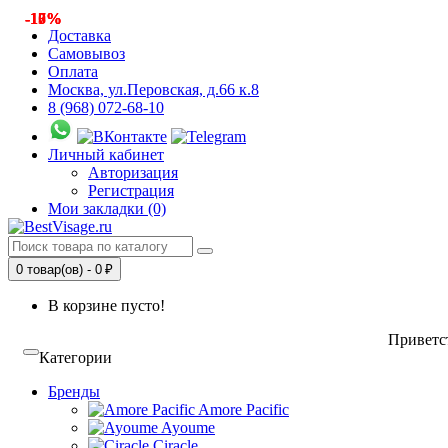
-10%
-13%
-17%
Доставка
Самовывоз
Оплата
Москва, ул.Перовская, д.66 к.8
8 (968) 072-68-10
Личный кабинет
Авторизация
Регистрация
Мои закладки (0)
0 товар(ов) - 0 ₽
В корзине пусто!
Приветст
Категории
Бренды
Amore Pacific
Ayoume
Ciracle