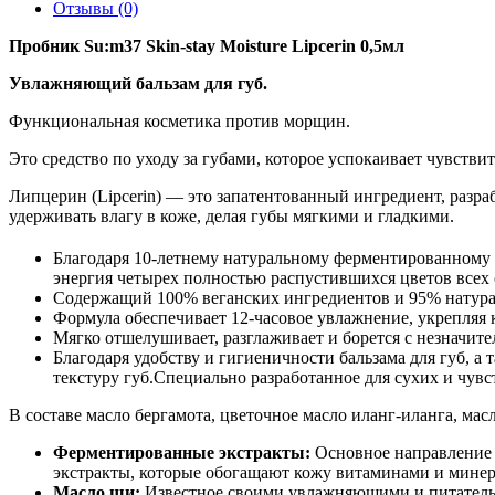
Отзывы (0)
Пробник Su:m37 Skin-stay Moisture Lipcerin 0,5мл
Увлажняющий бальзам для губ.
Функциональная косметика против морщин.
Это средство по уходу за губами, которое успокаивает чувств
Липцерин (Lipcerin) — это запатентованный ингредиент, разр
удерживать влагу в коже, делая губы мягкими и гладкими.
Благодаря 10-летнему натуральному ферментированному 
энергия четырех полностью распустившихся цветов всех 
Содержащий 100% веганских ингредиентов и 95% натурал
Формула обеспечивает 12-часовое увлажнение, укрепляя
Мягко отшелушивает, разглаживает и борется с незначи
Благодаря удобству и гигиеничности бальзама для губ,
текстуру губ.Специально разработанное для сухих и чувс
В составе масло бергамота, цветочное масло иланг-иланга, мас
Ферментированные экстракты:
Основное направление 
экстракты, которые обогащают кожу витаминами и минер
Масло ши:
Известное своими увлажняющими и питательн