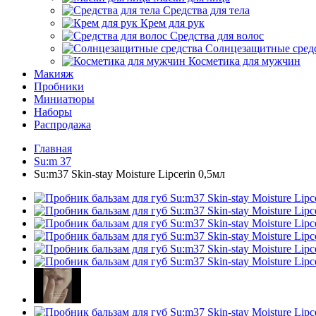
Средства для тела
Крем для рук
Средства для волос
Солнцезащитные сред
Косметика для мужчин
Макияж
Пробники
Миниатюры
Наборы
Распродажа
Главная
Su:m 37
Su:m37 Skin-stay Moisture Lipcerin 0,5мл