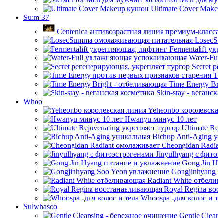
Ultimate Cover Mak
Su:m 37
Centenica антивозрастная линия премиум-класс
LosecS
Fermentalift у
Water-Fu
Secret 
T
Time Energy Br
Skin-stay - веганс
Whoo
Yeheonbo королевска
Hwanyu минус 10 лет
Ultimate Re
Bichup Anti-Aging 
Cheongidan Radi
Jinyulhyang с фит
Gong Jin H
Gongjinhyang
Radiant White отбел
Royal Regina в
Whoospa -для волос и т
Sulwhasoo
Gentle Clea