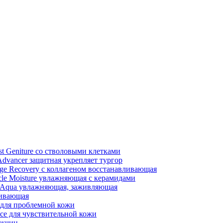
st Geniture со стволовыми клетками
Advancer защитная укрепляет тургор
e Recovery с коллагеном восстанавливающая
le Moisture увлажняющая с керамидами
 Aqua увлажняющая, заживляющая
ливающая
e для проблемной кожи
nce для чувствительной кожи
ужчин