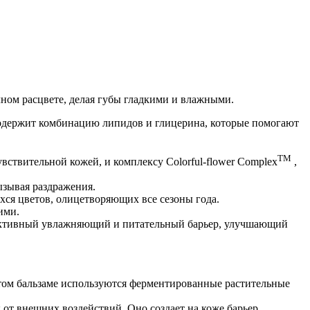
лном расцвете, делая губы гладкими и влажными.
 содержит комбинацию липидов и глицерина, которые помогают
TM
увствительной кожей, и комплексу Colorful-flower Complex
,
ызывая раздражения.
ся цветов, олицетворяющих все сезоны года.
ими.
ффективный увлажняющий и питательный барьер, улучшающий
том бальзаме используются ферментированные растительные
т внешних воздействий. Оно создает на коже барьер,