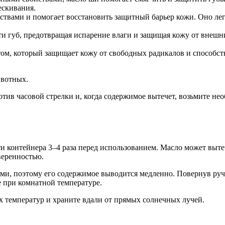
ескивания.
вами и помогает восстановить защитный барьер кожи. Оно легк
и губ, предотвращая испарение влаги и защищая кожу от внешн
м, который защищает кожу от свободных радикалов и способст
ивотных.
ив часовой стрелки и, когда содержимое вытечет, возьмите нео
 контейнера 3–4 раза перед использованием. Масло может вытеч
веренностью.
и, поэтому его содержимое выводится медленно. Повернув ручк
е при комнатной температуре.
х температур и храните вдали от прямых солнечных лучей.