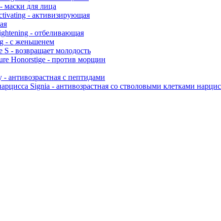
- маски для лица
Activating - активизирующая
вая
ghtening - отбеливающая
g - с женьшенем
e S - возвращает молодость
ure Honorstige - против морщин
 - антивозрастная с пептидами
Signia - антивозрастная со стволовыми клетками нарцис