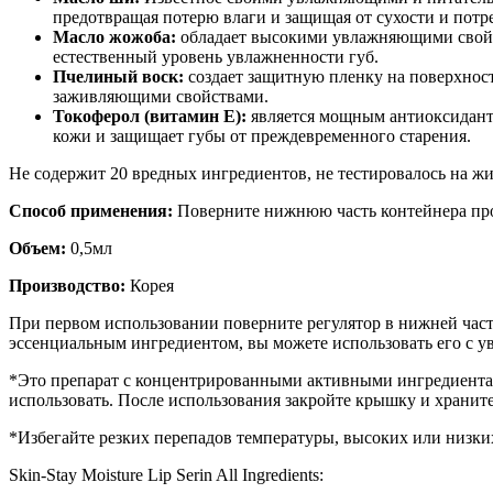
предотвращая потерю влаги и защищая от сухости и потр
Масло жожоба:
обладает высокими увлажняющими свойст
естественный уровень увлажненности губ.
Пчелиный воск:
создает защитную пленку на поверхност
заживляющими свойствами.
Токоферол (витамин E):
является мощным антиоксиданто
кожи и защищает губы от преждевременного старения.
Не содержит 20 вредных ингредиентов, не тестировалось на ж
Способ применения:
Поверните нижнюю часть контейнера прот
Объем:
0,5мл
Производство:
Корея
При первом использовании поверните регулятор в нижней части
эссенциальным ингредиентом, вы можете использовать его с у
*Это препарат с концентрированными активными ингредиентам
использовать. После использования закройте крышку и хранит
*Избегайте резких перепадов температуры, высоких или низки
Skin-Stay Moisture Lip Serin All Ingredients: