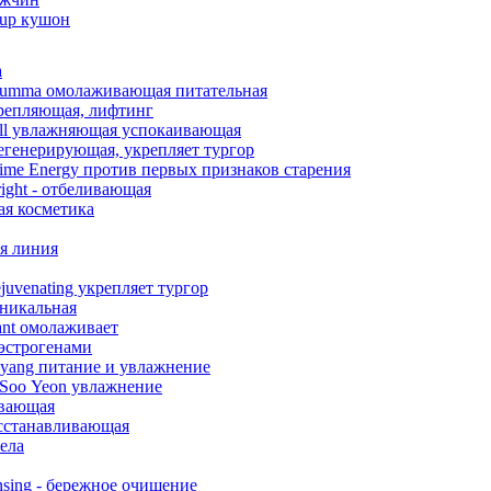
eup кушон
а
umma омолаживающая питательная
крепляющая, лифтинг
ll увлажняющая успокаивающая
регенерирующая, укрепляет тургор
ime Energy против первых признаков старения
ight - отбеливающая
кая косметика
я линия
juvenating укрепляет тургор
уникальная
ant омолаживает
оэстрогенами
yang питание и увлажнение
 Soo Yeon увлажнение
ивающая
осстанавливающая
ела
nsing - бережное очищение