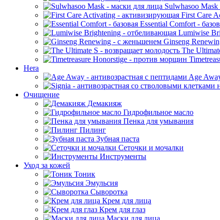
Sulwhasoo Mask 
First Care 
Essential Comfort - базо
Lumiwise Bri
Ginseng Renewin
The Ultimat
Timetreas
Hera
Age Away
Очищение
Демакияж
Гидрофильное масло
Пенка для умывания
Пилинг
Зубная паста
Сеточки и мочалки
Инструменты
Уход за кожей
Тоник
Эмульсия
Сыворотка
Крем для лица
Крем для глаз
Маски для лица