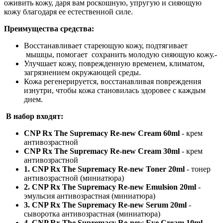
оживить кожу, даря вам роскошную, упругую и сияющую
кожу благодаря ее естественной силе.
Преимущества средства:
Восcтанавливает стареющую кожу, подтягивает
мышцы, помогает сохранить молодую сияющую кожу.-
Улучшает кожу, поврежденную временем, климатом,
загрязнением окружающей среды.
Кожа регенерируется, восстанавливая повреждения
изнутри, чтобы кожа становилась здоровее с каждым
днем.
В набор входят:
CNP Rx The Supremacy Re-new Cream 6
0ml
- крем
антивозрастной
CNP Rx The Supremacy Re-new Cream 3
0ml
- крем
антивозрастной
1. CNP Rx The Supremacy Re-new Toner 20ml
- тонер
антивозрастной (миниатюра)
2. CNP Rx The Supremacy Re-new Emulsion
20ml
-
эмульсия антивозрастная (миниатюра)
3. CNP Rx The Supremacy Re-new Serum 2
0ml
-
сыворотка антивозрастная (миниатюра)
4. CNP Rx The Supremacy Re-new Eye Cream 1
0ml
-