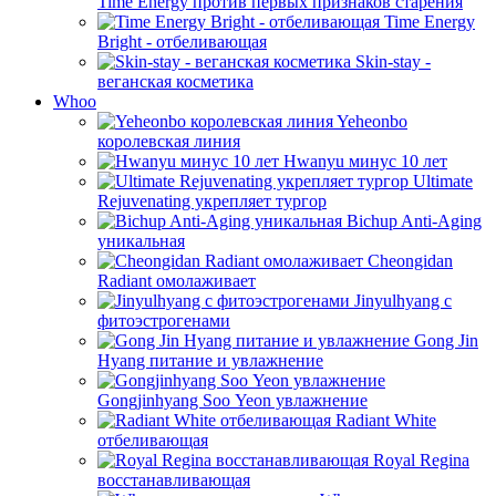
Time Energy против первых признаков старения
Time Energy
Bright - отбеливающая
Skin-stay -
веганская косметика
Whoo
Yeheonbo
королевская линия
Hwanyu минус 10 лет
Ultimate
Rejuvenating укрепляет тургор
Bichup Anti-Aging
уникальная
Cheongidan
Radiant омолаживает
Jinyulhyang с
фитоэстрогенами
Gong Jin
Hyang питание и увлажнение
Gongjinhyang Soo Yeon увлажнение
Radiant White
отбеливающая
Royal Regina
восстанавливающая