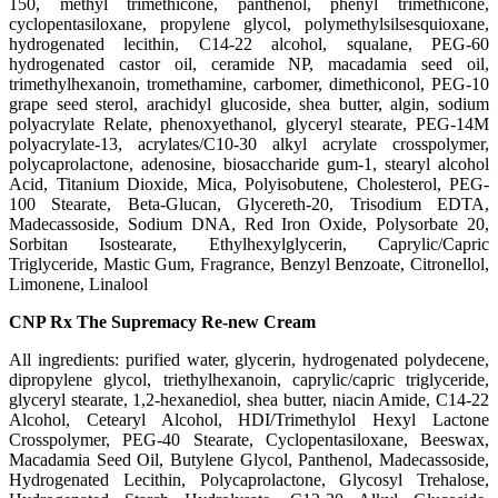
150
, methyl trimethicone
, panthenol
, phenyl trimethicone
,
cyclopentasiloxane
, propylene glycol
, polymethylsilsesquioxane
,
hydrogenated lecithin
, C14-22 alcohol
, squalane
, PEG-60
hydrogenated castor oil
, ceramide NP
, macadamia seed oil
,
trimethylhexanoin
, tromethamine
, carbomer
, dimethiconol
, PEG-10
grape seed sterol
, arachidyl glucoside
, shea butter
, algin
, sodium
polyacrylate Relate
, phenoxyethanol
, glyceryl stearate
, PEG-14M
polyacrylate-13
, acrylates/C10-30 alkyl acrylate crosspolymer
,
polycaprolactone
, adenosine
, biosaccharide gum-1
, stearyl alcohol
Acid
, Titanium Dioxide
, Mica
, Polyisobutene
, Cholesterol
, PEG-
100 Stearate
, Beta-Glucan
, Glycereth-20
, Trisodium EDTA
,
Madecassoside
, Sodium DNA
, Red Iron Oxide
, Polysorbate 20
,
Sorbitan Isostearate
, Ethylhexylglycerin
, Caprylic/Capric
Triglyceride
, Mastic Gum
, Fragrance
, Benzyl Benzoate
, Citronellol
,
Limonene
, Linalool
CNP Rx The Supremacy Re-new Cream
All ingredients: purified water
, glycerin
, hydrogenated polydecene
,
dipropylene glycol
, triethylhexanoin
, caprylic/capric triglyceride
,
glyceryl stearate
, 1
,2-hexanediol
, shea butter
, niacin Amide
, C14-22
Alcohol
, Cetearyl Alcohol
, HDI/Trimethylol Hexyl Lactone
Crosspolymer
, PEG-40 Stearate
, Cyclopentasiloxane
, Beeswax
,
Macadamia Seed Oil
, Butylene Glycol
, Panthenol
, Madecassoside
,
Hydrogenated Lecithin
, Polycaprolactone
, Glycosyl Trehalose
,