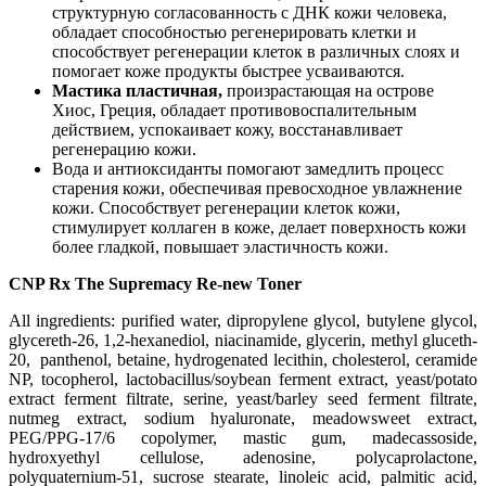
структурную согласованность с ДНК кожи человека,
обладает способностью регенерировать клетки и
способствует регенерации клеток в различных слоях и
помогает коже продукты быстрее усваиваются.
Мастика пластичная,
произрастающая на острове
Хиос, Греция, обладает противовоспалительным
действием, успокаивает кожу, восстанавливает
регенерацию кожи.
Вода и антиоксиданты помогают замедлить процесс
старения кожи, обеспечивая превосходное увлажнение
кожи. Способствует регенерации клеток кожи,
стимулирует коллаген в коже, делает поверхность кожи
более гладкой, повышает эластичность кожи.
CNP Rx The Supremacy Re-new Toner
All ingredients: purified water
, dipropylene glycol
, butylene glycol
,
glycereth-26
, 1
,2-hexanediol
, niacinamide
, glycerin
, methyl gluceth-
20
, panthenol
, betaine
, hydrogenated lecithin
, cholesterol
, ceramide
NP
, tocopherol
, lactobacillus/soybean ferment extract
, yeast/potato
extract ferment filtrate
, serine
, yeast/barley seed ferment filtrate
,
nutmeg extract
, sodium hyaluronate
, meadowsweet extract
,
PEG/PPG-17/6 copolymer
, mastic gum
, madecassoside
,
hydroxyethyl cellulose
, adenosine
, polycaprolactone
,
polyquaternium-51
, sucrose stearate
, linoleic acid
, palmitic acid
,