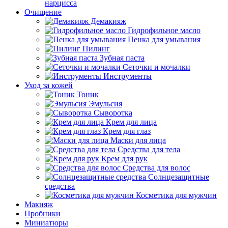
нарцисса
Очищение
Демакияж
Гидрофильное масло
Пенка для умывания
Пилинг
Зубная паста
Сеточки и мочалки
Инструменты
Уход за кожей
Тоник
Эмульсия
Сыворотка
Крем для лица
Крем для глаз
Маски для лица
Средства для тела
Крем для рук
Средства для волос
Солнцезащитные
средства
Косметика для мужчин
Макияж
Пробники
Миниатюры