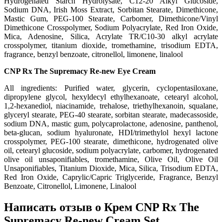
Hydrogenated Starch Hydrolysate
, C12-20 Alkyl Glucoside
,
Sodium DNA
, Irish Moss Extract
, Sorbitan Stearate
, Dimethicone
,
Mastic Gum
, PEG-100 Stearate
, Carbomer
, Dimethicone/Vinyl
Dimethicone Crosspolymer
, Sodium Polyacrylate
, Red Iron Oxide
,
Mica
, Adenosine
, Silica
, Acrylate TR/C10-30 alkyl acrylate
crosspolymer
, titanium dioxide
, tromethamine
, trisodium EDTA
,
fragrance
, benzyl benzoate
, citronellol
, limonene
, linalool
CNP Rx The Supremacy Re-new Eye Cream
All ingredients: Purified water
, glycerin
, cyclopentasiloxane
,
dipropylene glycol
, hexyldecyl ethylhexanoate
, cetearyl alcohol
,
1
,2-hexanediol
, niacinamide
, trehalose
, triethylhexanoin
, squalane
,
glyceryl stearate
, PEG-40 stearate
, sorbitan stearate
, madecassoside
,
sodium DNA
, mastic gum
, polycaprolactone
, adenosine
, panthenol
,
beta-glucan
, sodium hyaluronate
, HDI/trimethylol hexyl lactone
crosspolymer
, PEG-100 stearate
, dimethicone
, hydrogenated olive
oil
, cetearyl glucoside
, sodium polyacrylate
, carbomer
, hydrogenated
olive oil unsaponifiables
, tromethamine
, Olive Oil
, Olive Oil
Unsaponifiables
, Titanium Dioxide
, Mica
, Silica
, Trisodium EDTA
,
Red Iron Oxide
, Caprylic/Capric Triglyceride
, Fragrance
, Benzyl
Benzoate
, Citronellol
, Limonene
, Linalool
Написать отзыв о Крем CNP Rx The
Supremacy Re-new Cream Set