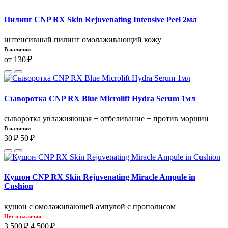
Пилинг CNP RX Skin Rejuvenating Intensive Peel 2мл
интенсивный пилинг омолаживающий кожу
В наличии
от 130 ₽
Сыворотка CNP RX Blue Microlift Hydra Serum 1мл
сыворотка увлажняющая + отбеливание + против морщин
В наличии
30 ₽
50 ₽
Кушон CNP RX Skin Rejuvenating Miracle Ampule in
Cushion
кушон с омолаживающей ампулой с прополисом
Нет в наличии
3 500 ₽
4 500 ₽