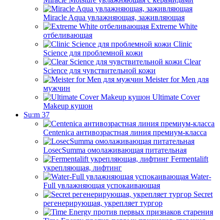
Miracle Aqua увлажняющая, заживляющая
Extreme White
отбеливающая
Clinic
Science для проблемной кожи
Clear
Science для чувствительной кожи
Meister for Men для
мужчин
Ultimate Cover
Makeup кушон
Su:m 37
Centenica антивозрастная линия премиум-класса
LosecSumma омолаживающая питательная
Fermentalift
укрепляющая, лифтинг
Water-
Full увлажняющая успокаивающая
Secret
регенерирующая, укрепляет тургор