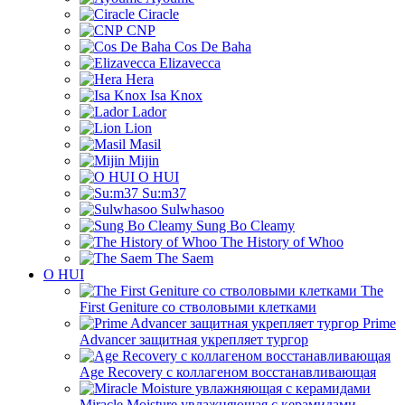
Ciracle
CNP
Cos De Baha
Elizavecca
Hera
Isa Knox
Lador
Lion
Masil
Mijin
O HUI
Su:m37
Sulwhasoo
Sung Bo Cleamy
The History of Whoo
The Saem
O HUI
The
First Geniture со стволовыми клетками
Prime
Advancer защитная укрепляет тургор
Age Recovery с коллагеном восстанавливающая
Miracle Moisture увлажняющая с керамидами