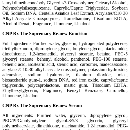
lauryl dimethicone/poly Glycerin-3 Crosspolymer
, Cetearyl Alcohol
,
Polymethylsilsesquioxane
, Caprylic/Capric Triglyceride
, Soybean
Oil
, Sodium DNA
, Centella Asiatica Leaf Extract
, Acrylates/C10-30
Alkyl Acrylate Crosspolymer
, Tromethamine
, Trisodium EDTA
,
Alcohol Denat.
, Fragrance
, Limonene
, Linalool
CNP Rx The Supremacy Re-new Emulsion
Full Ingredients Purified water
, glycerin
, hydrogenated polydecene
,
triethylhexanoin
, dipropylene glycol
, butylene glycol
, niacinamide
,
dimethicone
, 1
,2-hexanediol
, glyceryl stearate
, betaine
, PEG-5
glyceryl stearate
, behenyl alcohol
, panthenol
, PEG-100 stearate
,
behenic acid
, isostearic acid
, stearic acid
, carbomer
, madecassoside
,
acrylates/C10-30 alkyl acrylate crosspolymer
, potassium hydroxide
,
adenosine
, sodium hyaluronate
, titanium dioxide
, mica
,
biosaccharide gum-1
, sodium DNA
, red iron oxide
, caprylic/capric
triglyceride
, polycaprolactone
, mastic gum
, Trisodium EDTA
,
Ethylhexylglycerin
, Fragrance
, Benzyl Benzoate
, Citronellol
,
Limonene
, Linalool
CNP Rx The Supremacy Re-new Serum
All ingredients: Purified water
, glycerin
, dipropylene glycol
,
PEG/PPG/polybutylene glycol-8/5/3 glycerin
, glyceryl
polymethacrylate
, dimethicone
, niacinamide
, 1
,2-hexanediol
, PEG-