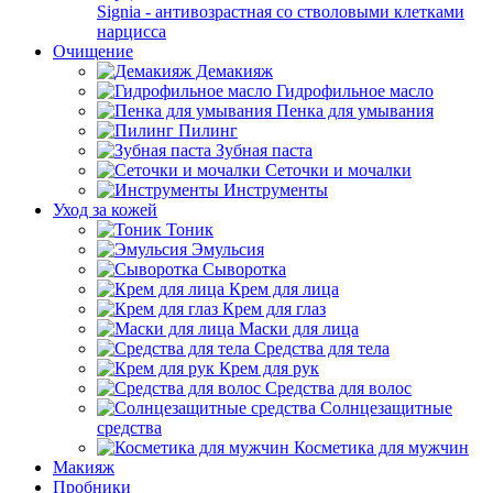
Signia - антивозрастная со стволовыми клетками
нарцисса
Очищение
Демакияж
Гидрофильное масло
Пенка для умывания
Пилинг
Зубная паста
Сеточки и мочалки
Инструменты
Уход за кожей
Тоник
Эмульсия
Сыворотка
Крем для лица
Крем для глаз
Маски для лица
Средства для тела
Крем для рук
Средства для волос
Солнцезащитные
средства
Косметика для мужчин
Макияж
Пробники