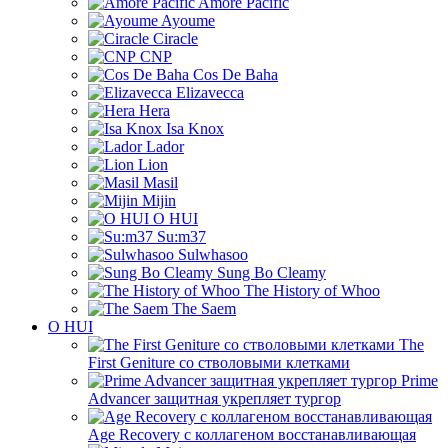
Amore Pacific
Ayoume
Ciracle
CNP
Cos De Baha
Elizavecca
Hera
Isa Knox
Lador
Lion
Masil
Mijin
O HUI
Su:m37
Sulwhasoo
Sung Bo Cleamy
The History of Whoo
The Saem
O HUI
The
First Geniture со стволовыми клетками
Prime
Advancer защитная укрепляет тургор
Age Recovery с коллагеном восстанавливающая