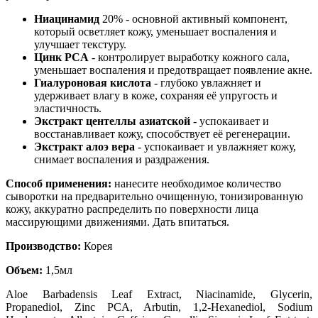
Ниацинамид
20% - основной активный компонент,
который осветляет кожу, уменьшает воспаления и
улучшает текстуру.
Цинк PCA
- контролирует выработку кожного сала,
уменьшает воспаления и предотвращает появление акне.
Гиалуроновая кислота
- глубоко увлажняет и
удерживает влагу в коже, сохраняя её упругость и
эластичность.
Экстракт центеллы азиатской
- успокаивает и
восстанавливает кожу, способствует её регенерации.
Экстракт алоэ вера
- успокаивает и увлажняет кожу,
снимает воспаления и раздражения.
Способ применения:
нанесите необходимое количество
сыворотки на предварительно очищенную, тонизированную
кожу, аккуратно распределить по поверхности лица
массирующими движениями. Дать впитаться.
Производство:
Корея
Объем:
1,5мл
Aloe Barbadensis Leaf Extract
, Niacinamide
, Glycerin
,
Propanediol
, Zinc PCA
, Arbutin
, 1
,2-Hexanediol
, Sodium