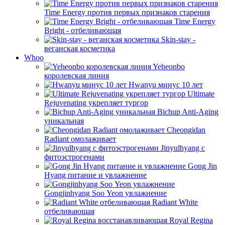
Time Energy против первых признаков старения
Time Energy
Bright - отбеливающая
Skin-stay -
веганская косметика
Whoo
Yeheonbo
королевская линия
Hwanyu минус 10 лет
Ultimate
Rejuvenating укрепляет тургор
Bichup Anti-Aging
уникальная
Cheongidan
Radiant омолаживает
Jinyulhyang с
фитоэстрогенами
Gong Jin
Hyang питание и увлажнение
Gongjinhyang Soo Yeon увлажнение
Radiant White
отбеливающая
Royal Regina