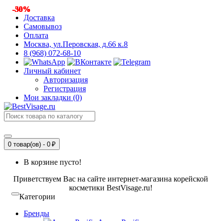
-50%
-50%
-50%
-38%
-38%
-50%
-50%
Доставка
Самовывоз
Оплата
Москва, ул.Перовская, д.66 к.8
8 (968) 072-68-10
Личный кабинет
Авторизация
Регистрация
Мои закладки (0)
0 товар(ов) - 0 ₽
В корзине пусто!
Приветствуем Вас на сайте интернет-магазина корейской
косметики BestVisage.ru!
Категории
Бренды