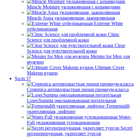
Miracle Moisture увлажняющая с керамидами
Miracle Aqua увлажняющая, заживляющая
Extreme White
отбеливающая
Clinic
Science для проблемной кожи
Clear
Science для чувствительной кожи
Meister for Men для
мужчин
Ultimate Cover
Makeup кушон
Su:m 37
Centenica антивозрастная линия премиум-класса
LosecSumma омолаживающая питательная
Fermentalift
укрепляющая, лифтинг
Water-
Full увлажняющая успокаивающая
Secret
регенерирующая, укрепляет тургор