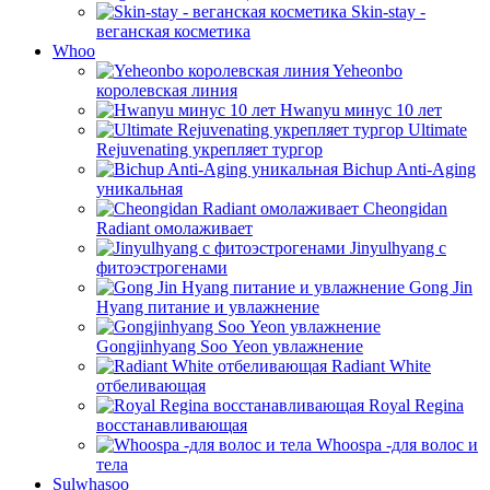
Skin-stay -
веганская косметика
Whoo
Yeheonbo
королевская линия
Hwanyu минус 10 лет
Ultimate
Rejuvenating укрепляет тургор
Bichup Anti-Aging
уникальная
Cheongidan
Radiant омолаживает
Jinyulhyang с
фитоэстрогенами
Gong Jin
Hyang питание и увлажнение
Gongjinhyang Soo Yeon увлажнение
Radiant White
отбеливающая
Royal Regina
восстанавливающая
Whoospa -для волос и
тела
Sulwhasoo