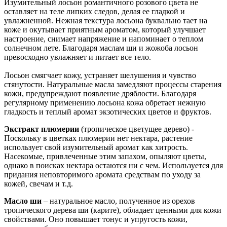
Изумительный лосьон романтичного розового цвета не
оставляет на теле липких следов, делая ее гладкой и
увлажненной. Нежная текстура лосьона буквально тает на
коже и окутывает приятным ароматом, который улучшает
настроение, снимает напряжение и напоминает о теплом
солнечном лете. Благодаря маслам ши и жожоба лосьон
превосходно увлажняет и питает все тело.
Лосьон смягчает кожу, устраняет шелушения и чувство
стянутости. Натуральные масла замедляют процессы старения
кожи, предупреждают появление дряблости. Благодаря
регулярному применению лосьона кожа обретает нежную
гладкость и теплый аромат экзотических цветов и фруктов.
Экстракт плюмерии
(тропическое цветущее дерево) -
Поскольку в цветках плюмерии нет нектара, растение
использует свой изумительный аромат как хитрость.
Насекомые, привлеченные этим запахом, опыляют цветы,
однако в поисках нектара остаются ни с чем. Используется для
придания неповторимого аромата средствам по уходу за
кожей, свечам и т.д.
Масло ши
– натуральное масло, полученное из орехов
тропического дерева ши (карите), обладает ценными для кожи
свойствами. Оно повышает тонус и упругость кожи,