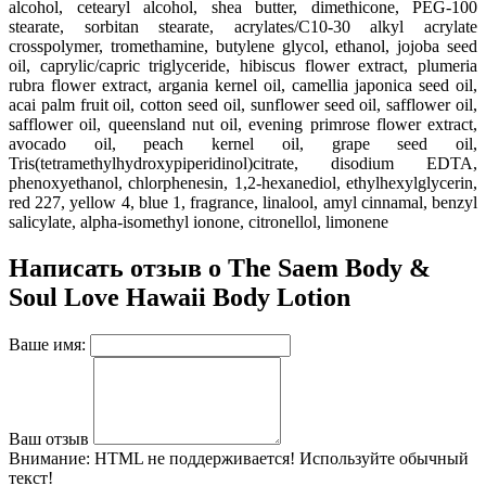
alcohol
, cetearyl alcohol
, shea butter
, dimethicone
, PEG-100
stearate
, sorbitan stearate
, acrylates/C10-30 alkyl acrylate
crosspolymer
, tromethamine
, butylene glycol
, ethanol
, jojoba seed
oil
, caprylic/capric triglyceride
, hibiscus flower extract
, plumeria
rubra flower extract
, argania kernel oil
, camellia japonica seed oil
,
acai palm fruit oil
, cotton seed oil
, sunflower seed oil
, safflower oil
,
safflower oil
, queensland nut oil
, evening primrose flower extract
,
avocado oil
, peach kernel oil
, grape seed oil
,
Tris(tetramethylhydroxypiperidinol)citrate
, disodium EDTA
,
phenoxyethanol
, chlorphenesin
, 1
,2-hexanediol
, ethylhexylglycerin
,
red 227
, yellow 4
, blue 1
, fragrance
, linalool
, amyl cinnamal
, benzyl
salicylate
, alpha-isomethyl ionone
, citronellol
, limonene
Написать отзыв о The Saem Body &
Soul Love Hawaii Body Lotion
Ваше имя:
Ваш отзыв
Внимание:
HTML не поддерживается! Используйте обычный
текст!