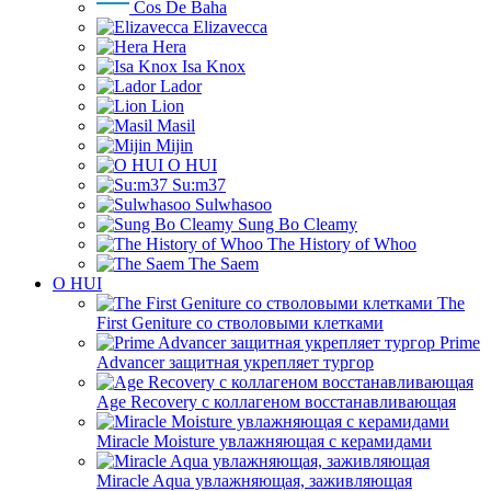
Cos De Baha
Elizavecca
Hera
Isa Knox
Lador
Lion
Masil
Mijin
O HUI
Su:m37
Sulwhasoo
Sung Bo Cleamy
The History of Whoo
The Saem
O HUI
The
First Geniture со стволовыми клетками
Prime
Advancer защитная укрепляет тургор
Age Recovery с коллагеном восстанавливающая
Miracle Moisture увлажняющая с керамидами
Miracle Aqua увлажняющая, заживляющая