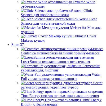
Extreme White
отбеливающая
Clinic
Science для проблемной кожи
Clear
Science для чувствительной кожи
Meister for Men для
мужчин
Ultimate Cover
Makeup кушон
Su:m 37
Centenica антивозрастная линия премиум-класса
LosecSumma омолаживающая питательная
Fermentalift
укрепляющая, лифтинг
Water-
Full увлажняющая успокаивающая
Secret
регенерирующая, укрепляет тургор
Time Energy против первых признаков старения
Time Energy
Bright - отбеливающая