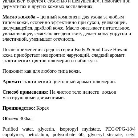
увлажняет, борется с сухостью и шелушением, помогает при
дерматитах и других кожных воспалениях.
Масло жожоба
– ценный компонент для ухода за любым
типом кожи, особенно эффективно при сухой, увядающей,
шелушащейся, дряблой коже. Масло оказывает питательное,
увлажняющее, смягчающее действие, делает кожу упругой и
эластичной, уменьшает отечность.
После применения средств серии Body & Soul Love Hawaii
кожа приобретает невероятно чарующий, сладкий аромат
экзотических цветов плюмерии и гибискуса.
Подходит как для любого типа кожи.
Аромат:
экзотический цветочный аромат плюмерии.
Способ применения:
На чистое тело нанести лосьон
массирующими движениями.
Производство:
Корея
Объем:
300мл
Purified water
, glycerin
, isopropyl myristate
, PEG/PPG-18/4
copolymer
, petrolatum
, polysorbate 60
, glyceryl stearate
, cetyl