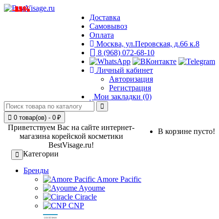
-15%
-24%
-15%
-15%
-41%
-15%
-8%
Доставка
Самовывоз
Оплата
Москва, ул.Перовская, д.66 к.8
8 (968) 072-68-10
Личный кабинет
Авторизация
Регистрация
Мои закладки (0)
0 товар(ов) - 0 ₽
Приветствуем Вас на сайте интернет-
В корзине пусто!
магазина корейской косметики
BestVisage.ru!
Категории
Бренды
Amore Pacific
Ayoume
Ciracle
CNP