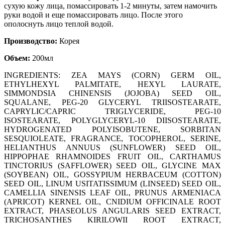
сухую кожу лица, помассировать 1-2 минуты, затем намочить
руки водой и еще помассировать лицо. После этого
ополоснуть лицо теплой водой.
Производство:
Корея
Объем:
200мл
INGREDIENTS: ZEA MAYS (CORN) GERM OIL
,
ETHYLHEXYL PALMITATE
, HEXYL LAURATE
,
SIMMONDSIA CHINENSIS (JOJOBA) SEED OIL
,
SQUALANE
, PEG-20 GLYCERYL TRIISOSTEARATE
,
CAPRYLIC/CAPRIC TRIGLYCERIDE
, PEG-10
ISOSTEARATE
, POLYGLYCERYL-10 DIISOSTEARATE
,
HYDROGENATED POLYISOBUTENE
, SORBITAN
SESQUIOLEATE
, FRAGRANCE
, TOCOPHEROL
, SERINE
,
HELIANTHUS ANNUUS (SUNFLOWER) SEED OIL
,
HIPPOPHAE RHAMNOIDES FRUIT OIL
, CARTHAMUS
TINCTORIUS (SAFFLOWER) SEED OIL
, GLYCINE MAX
(SOYBEAN) OIL
, GOSSYPIUM HERBACEUM (COTTON)
SEED OIL
, LINUM USITATISSIMUM (LINSEED) SEED OIL
,
CAMELLIA SINENSIS LEAF OIL
, PRUNUS ARMENIACA
(APRICOT) KERNEL OIL
, CNIDIUM OFFICINALE ROOT
EXTRACT
, PHASEOLUS ANGULARIS SEED EXTRACT
,
TRICHOSANTHES KIRILOWII ROOT EXTRACT
,