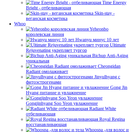
Time Energy
Bright - отбеливающая
Skin-stay -
веганская косметика
Whoo
Yeheonbo
королевская линия
Hwanyu минус 10 лет
Ultimate
Rejuvenating укрепляет тургор
Bichup Anti-Aging
уникальная
Cheongidan
Radiant омолаживает
Jinyulhyang с
фитоэстрогенами
Gong Jin
Hyang питание и увлажнение
Gongjinhyang Soo Yeon увлажнение
Radiant White
отбеливающая
Royal Regina
восстанавливающая
Whoospa -для волос и