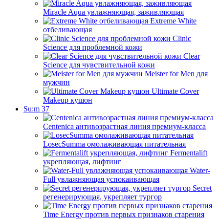
Miracle Aqua увлажняющая, заживляющая
Extreme White
отбеливающая
Clinic
Science для проблемной кожи
Clear
Science для чувствительной кожи
Meister for Men для
мужчин
Ultimate Cover
Makeup кушон
Su:m 37
Centenica антивозрастная линия премиум-класса
LosecSumma омолаживающая питательная
Fermentalift
укрепляющая, лифтинг
Water-
Full увлажняющая успокаивающая
Secret
регенерирующая, укрепляет тургор
Time Energy против первых признаков старения