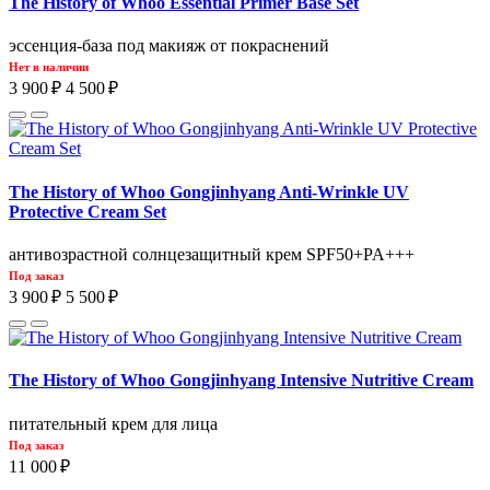
The History of Whoo Essential Primer Base Set
эссенция-база под макияж от покраснений
Нет в наличии
3 900 ₽
4 500 ₽
The History of Whoo Gongjinhyang Anti-Wrinkle UV
Protective Cream Set
антивозрастной солнцезащитный крем SPF50+PA+++
Под заказ
3 900 ₽
5 500 ₽
The History of Whoo Gongjinhyang Intensive Nutritive Cream
питательный крем для лица
Под заказ
11 000 ₽