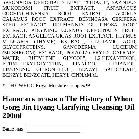
SAPONARIA OFFICINALIS LEAF EXTRACT"
, SAPINDUS
MUKOROSSI FRUIT EXTRACT
, ASPARAGUS
COCHINCHINENSIS ROOT EXTRACT
, ACORUS
CALAMUS ROOT EXTRACT
, BENINCASA CERIFERA
SEED EXTRACT"
, REHMANNIA GLUTINOSA ROOT
EXTRACT
, ARGININE
, CORNUS OFFICINALIS FRUIT
EXTRACT
, ANGELICA GIGAS ROOT EXTRACT
, THYMUS
VULGARIS (THYME) EXTRACT
, GLUTAMIC ACID
,
GLYCOPROTEINS
, GANODERMA LUCIDUM
(MUSHROOM) EXTRACT
, POLYGLYCERYL-2 CAPRATE
,
WATER
, BUTYLENE GLYCOL"
, 1
,2-HEXANEDIOL
,
ETHYLHEXYLGLYCERIN
, LINALOOL
, GERANIOL
,
LIMONENE
, CITRONELLOL
, BENZYL SALICYLATE
,
BENZYL BENZOATE
, HEXYL CINNAMAL
*: THE WHOO Royal Moisture Complex™
Написать отзыв о The History of Whoo
Gong Jin Hyang Clarifying Cleansing Oil
200ml
Ваше имя: