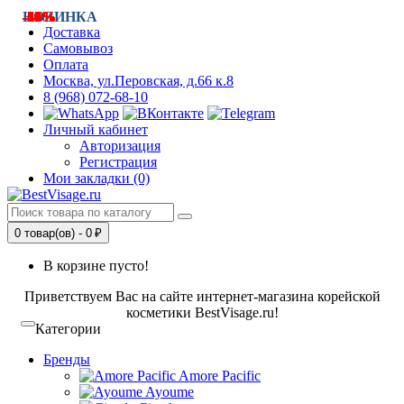
-6%
-13%
-23%
-24%
-19%
НОВИНКА
-14%
-29%
-34%
-40%
-14%
-30%
-40%
-17%
Доставка
Самовывоз
Оплата
Москва, ул.Перовская, д.66 к.8
8 (968) 072-68-10
Личный кабинет
Авторизация
Регистрация
Мои закладки (0)
0 товар(ов) - 0 ₽
В корзине пусто!
Приветствуем Вас на сайте интернет-магазина корейской
косметики BestVisage.ru!
Категории
Бренды
Amore Pacific
Ayoume