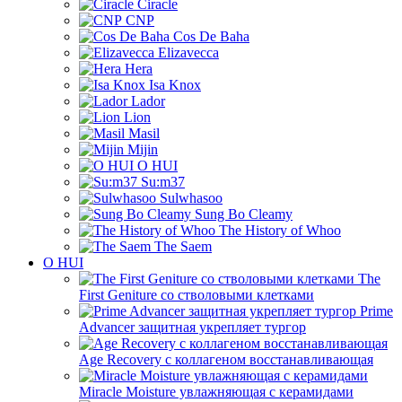
Ciracle
CNP
Cos De Baha
Elizavecca
Hera
Isa Knox
Lador
Lion
Masil
Mijin
O HUI
Su:m37
Sulwhasoo
Sung Bo Cleamy
The History of Whoo
The Saem
O HUI
The
First Geniture со стволовыми клетками
Prime
Advancer защитная укрепляет тургор
Age Recovery с коллагеном восстанавливающая
Miracle Moisture увлажняющая с керамидами