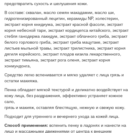
предотвратить сухость и шелушения кожи.
В составе: сквалан, масло семян макадамии, масло ши,
гидрогенизированный лецитин, керамиды NP, холестерин,
экстракт корня книдиума, экстракт красной фасоли, экстракт
корня небесной тари, экстракт кордицепса китайского, экстракт
стебля ганодерма лакидум, экстракт облачного гриба, экстракт
белого горлового гриба, экстракт гриба мацутаке, экстракт
листьев мыльной травы, экстракт трилистника, экстракт корня
дягиля корейского, экстракт плодов кизила лекарственного,
экстракт тимьяна, экстракт рога оленя, экстракт корня
хонмундонга,
Средство легко вспенивается и мягко удаляет с лица грязь и
остатки макияжа.
Пенка обладает мягкой текстурой и деликатно воздействует на
кожу лица, без раздражения, эффективно устраняет кожное
сало,
грязь и макияж, оставляя блестящую, нежную и свежую кожу.
Подходит для утреннего и вечернего ухода за кожей лица.
Способ применения:
вспенить пенку в ладонях и нанести на
лицо и массажными движениями от центра к внешним