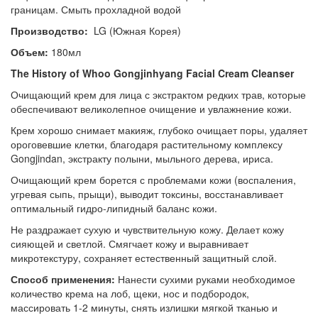
границам. Смыть прохладной водой
Производство:
LG (Южная Корея)
Объем:
180мл
The History of Whoo
Gongjinhyang
Facial Cream Cleanser
Очищающий крем для лица с экстрактом редких трав, которые
обеспечивают великолепное очищение и увлажнение кожи.
Крем хорошо снимает макияж, глубоко очищает поры, удаляет
ороговевшие клетки, благодаря растительному комплексу
Gongjindan, экстракту полыни, мыльного дерева, ириса.
Очищающий крем борется с проблемами кожи (воспаления,
угревая сыпь, прыщи), выводит токсины, восстанавливает
оптимальный гидро-липидный баланс кожи.
Не раздражает сухую и чувствительную кожу. Делает кожу
сияющей и светлой. Смягчает кожу и выравнивает
микротекстуру, сохраняет естественный защитный слой.
Способ применения:
Нанести сухими руками необходимое
количество крема на лоб, щеки, нос и подбородок,
массировать 1-2 минуты, снять излишки мягкой тканью и