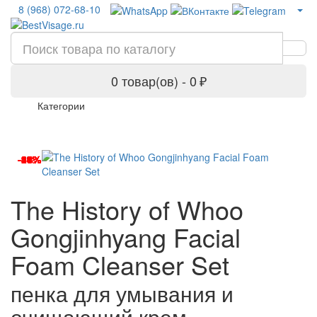
8 (968) 072-68-10
0 товар(ов) - 0 ₽
Категории
-14%
-31%
-45%
-6%
-19%
-24%
-34%
-13%
-34%
-30%
The History of Whoo
Gongjinhyang Facial
Foam Cleanser Set
пенка для умывания и
очищающий крем