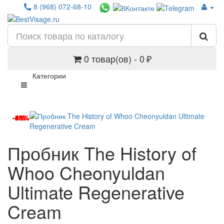
8 (968) 072-68-10
0 товар(ов) - 0 ₽
Категории
-6%
-25%
-40%
-8%
-40%
-18%
Пробник The History of
Whoo Cheonyuldan
Ultimate Regenerative
Cream