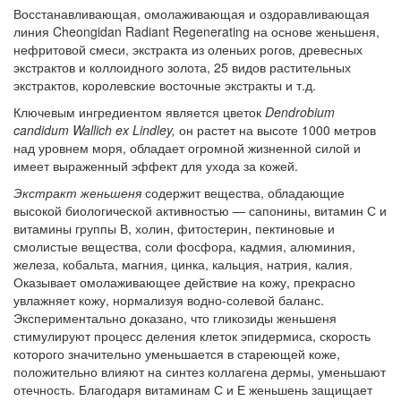
Восстанавливающая, омолаживающая и оздоравливающая
линия Cheongidan Radiant Regenerating на основе женьшеня,
нефритовой смеси, экстракта из оленьих рогов, древесных
экстрактов и коллоидного золота, 25 видов растительных
экстрактов, королевские восточные экстракты и т.д.
Ключевым ингредиентом является цветок
Dendrobium
candidum Wallich ex Lindley,
он растет на высоте 1000 метров
над уровнем моря, обладает огромной жизненной силой и
имеет выраженный эффект для ухода за кожей.
Экстракт женьшеня
содержит вещества, обладающие
высокой биологической активностью — сапонины, витамин С и
витамины группы В, холин, фитостерин, пектиновые и
смолистые вещества, соли фосфора, кадмия, алюминия,
железа, кобальта, магния, цинка, кальция, натрия, калия.
Оказывает омолаживающее действие на кожу, прекрасно
увлажняет кожу, нормализуя водно-солевой баланс.
Экспериментально доказано, что гликозиды женьшеня
стимулируют процесс деления клеток эпидермиса, скорость
которого значительно уменьшается в стареющей коже,
положительно влияют на синтез коллагена дермы, уменьшают
отечность. Благодаря витаминам С и Е женьшень защищает