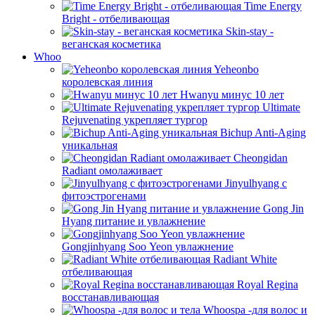
Time Energy
Bright - отбеливающая
Skin-stay -
веганская косметика
Whoo
Yeheonbo
королевская линия
Hwanyu минус 10 лет
Ultimate
Rejuvenating укрепляет тургор
Bichup Anti-Aging
уникальная
Cheongidan
Radiant омолаживает
Jinyulhyang с
фитоэстрогенами
Gong Jin
Hyang питание и увлажнение
Gongjinhyang Soo Yeon увлажнение
Radiant White
отбеливающая
Royal Regina
восстанавливающая
Whoospa -для волос и