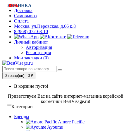
-25%
НОВИНКА
-13%
-8%
Доставка
Самовывоз
Оплата
Москва, ул.Перовская, д.66 к.8
8 (968) 072-68-10
Личный кабинет
Авторизация
Регистрация
Мои закладки (0)
0 товар(ов) - 0 ₽
В корзине пусто!
Приветствуем Вас на сайте интернет-магазина корейской
косметики BestVisage.ru!
Категории
Бренды
Amore Pacific
Ayoume