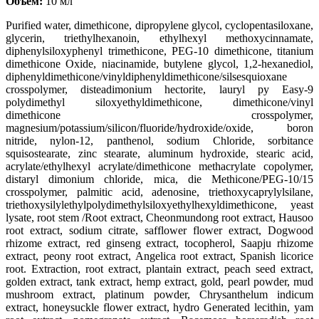
Объем:
10 мл
Purified water
, dimethicone
, dipropylene glycol
, cyclopentasiloxane
,
glycerin
, triethylhexanoin
, ethylhexyl methoxycinnamate
,
diphenylsiloxyphenyl trimethicone
, PEG-10 dimethicone
, titanium
dimethicone Oxide
, niacinamide
, butylene glycol
, 1
,2-hexanediol
,
diphenyldimethicone/vinyldiphenyldimethicone/silsesquioxane
crosspolymer
, disteadimonium hectorite
, lauryl py Easy-9
polydimethyl siloxyethyldimethicone
, dimethicone/vinyl
dimethicone crosspolymer
,
magnesium/potassium/silicon/fluoride/hydroxide/oxide
, boron
nitride
, nylon-12
, panthenol
, sodium Chloride
, sorbitance
squisostearate
, zinc stearate
, aluminum hydroxide
, stearic acid
,
acrylate/ethylhexyl acrylate/dimethicone methacrylate copolymer
,
distaryl dimonium chloride
, mica
, die Methicone/PEG-10/15
crosspolymer
, palmitic acid
, adenosine
, triethoxycaprylylsilane
,
triethoxysilylethylpolydimethylsiloxyethylhexyldimethicone
, yeast
lysate
, root stem /Root extract
, Cheonmundong root extract
, Hausoo
root extract
, sodium citrate
, safflower flower extract
, Dogwood
rhizome extract
, red ginseng extract
, tocopherol
, Saapju rhizome
extract
, peony root extract
, Angelica root extract
, Spanish licorice
root. Extraction
, root extract
, plantain extract
, peach seed extract
,
golden extract
, tank extract
, hemp extract
, gold
, pearl powder
, mud
mushroom extract
, platinum powder
, Chrysanthelum indicum
extract
, honeysuckle flower extract
, hydro Generated lecithin
, yam