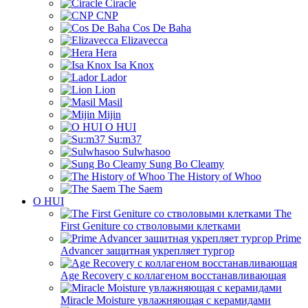
Ciracle
CNP
Cos De Baha
Elizavecca
Hera
Isa Knox
Lador
Lion
Masil
Mijin
O HUI
Su:m37
Sulwhasoo
Sung Bo Cleamy
The History of Whoo
The Saem
O HUI
The
First Geniture со стволовыми клетками
Prime
Advancer защитная укрепляет тургор
Age Recovery с коллагеном восстанавливающая
Miracle Moisture увлажняющая с керамидами