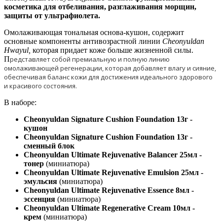
косметика для отбеливания, разглаживания морщин,
защиты от ультрафиолета.
Омолаживающая тональная основа-кушон, содержит
основные компоненты антивозрастной линии
Cheonyuldan
Hwayul,
которая придает коже больше жизненной силы.
П
редставляет собой премиальную и полную линию
омолаживающей регенерации, которая добавляет влагу и сияние,
обеспечивая баланс кожи для достижения идеального здорового
и красивого состояния.
В наборе:
Cheonyuldan Signature Cushion Foundation 13г -
кушон
Cheonyuldan Signature Cushion Foundation 13г -
сменный блок
Cheonyuldan Ultimate Rejuvenative Balancer 25мл -
тонер
(миниатюра)
Cheonyuldan Ultimate Rejuvenative Emulsion 25мл -
эмульсия
(миниатюра)
Cheonyuldan Ultimate Rejuvenative Essence 8мл -
эссенция
(миниатюра)
Cheonyuldan Ultimate Regenerative Cream 10мл -
крем
(миниатюра)