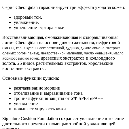
Серия Cheongidan гармонизирует три эффекта ухода за кожей:
здоровый тон,
увлажнение,
укрепление тургора кожи.
Восстанавливающая, омолаживающая и оздоравливающая
линия Cheongidan на основе дикого женьшеня, нефритовой
смеси,
корня купены лекарственной, дудника, дикого лимона, экстракт
оленьих рогов (панты), лекарственной магнолии, масло женьшеня, масло
, древесных экстрактов и коллоидного
абрикосовых косточек
золота, 25 видов растительных экстрактов, королевские
восточные экстракты.
Основные функции кушона:
разглаживание морщин
отбеливание и выравнивание тона
тройная функция защиты от УФ SPF35/PA++
увлажнение
повышает упругость кожи
Signature Cushion Foundation сохраняет увлажнение в течение
длительного времени с помощью тройной увлажняющей
системы.