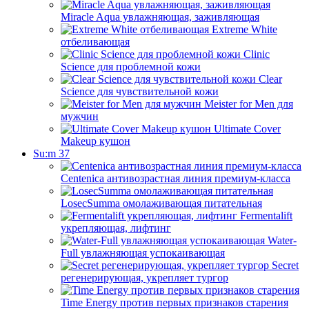
Miracle Aqua увлажняющая, заживляющая
Extreme White
отбеливающая
Clinic
Science для проблемной кожи
Clear
Science для чувствительной кожи
Meister for Men для
мужчин
Ultimate Cover
Makeup кушон
Su:m 37
Centenica антивозрастная линия премиум-класса
LosecSumma омолаживающая питательная
Fermentalift
укрепляющая, лифтинг
Water-
Full увлажняющая успокаивающая
Secret
регенерирующая, укрепляет тургор
Time Energy против первых признаков старения