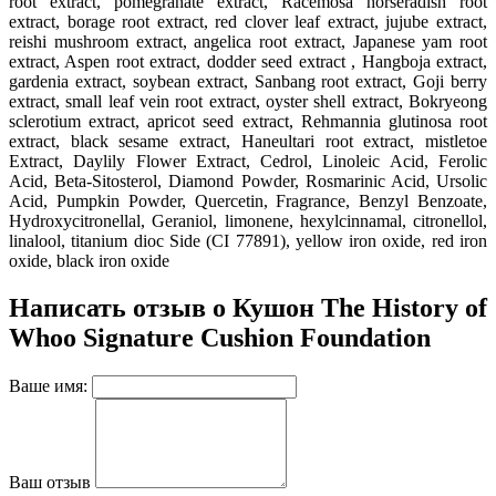
root extract
, pomegranate extract
, Racemosa horseradish root
extract
, borage root extract
, red clover leaf extract
, jujube extract
,
reishi mushroom extract
, angelica root extract
, Japanese yam root
extract
, Aspen root extract
, dodder seed extract
, Hangboja extract
,
gardenia extract
, soybean extract
, Sanbang root extract
, Goji berry
extract
, small leaf vein root extract
, oyster shell extract
, Bokryeong
sclerotium extract
, apricot seed extract
, Rehmannia glutinosa root
extract
, black sesame extract
, Haneultari root extract
, mistletoe
Extract
, Daylily Flower Extract
, Cedrol
, Linoleic Acid
, Ferolic
Acid
, Beta-Sitosterol
, Diamond Powder
, Rosmarinic Acid
, Ursolic
Acid
, Pumpkin Powder
, Quercetin
, Fragrance
, Benzyl Benzoate
,
Hydroxycitronellal
, Geraniol
, limonene
, hexylcinnamal
, citronellol
,
linalool
, titanium dioc Side (CI 77891)
, yellow iron oxide
, red iron
oxide
, black iron oxide
Написать отзыв о Кушон The History of
Whoo Signature Cushion Foundation
Ваше имя:
Ваш отзыв