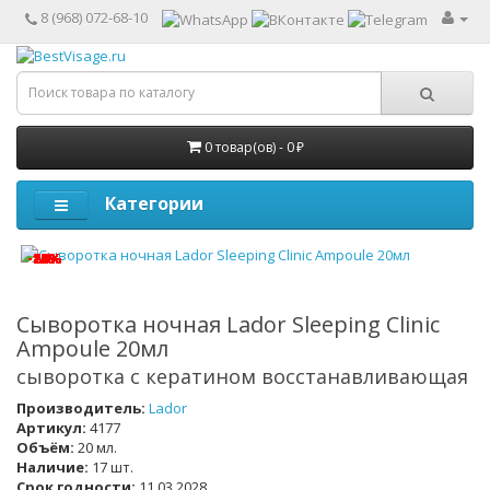
8 (968) 072-68-10
0 товар(ов) - 0 ₽
Категории
-14%
-15%
-20%
-8%
-25%
-8%
-25%
-25%
-14%
-14%
-8%
Сыворотка ночная Lador Sleeping Clinic
Ampoule 20мл
cыворотка с кератином восстанавливающая
Производитель:
Lador
Артикул:
4177
Объём:
20 мл.
Наличие:
17 шт.
Срок годности:
11.03.2028