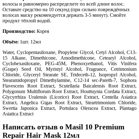
волосы и равномерно распределите по всей длине волос.
Оставьте средство на 10 секунд (при сильно повреждённых
волосах маску рекомендуется держать 3-5 минут). Смойте
продукт тёплой водой.
Производство:
Корея
Объём:
1шт. 12мл
Water
, Cyclopentasiloxane
, Propylene Glycol
, Cetyl Alcohol
, C13-
15 Alkane
, Dimethicone
, Amodimethicone
, Cetearyl Alcohol
,
Cyclohexasiloxane
, PEG-45M
, Phenoxyethanol
, Vitis Vinifera
(Grape) Seed Oil
, Myristyl Alcohol
, Fragrance
, Cetrimonium
Chloride
, Glyceryl Stearate SE
, Trideceth-12
, Isopropyl Alcohol
,
Stearamidopropyl Dimethylamine
, C12-14 sec-Pareth-7
, Sophora
Flavescens Root Extract
, Scutellaria Baicalensis Root Extract
,
Polygonum Multiflorum Root Extract
, Houttuynia Cordata Extract
,
Glycyrrhiza Uralensis (Licorice) Root Extract
, Centella Asiatica
Extract
, Angelica Gigas Root Extract
, Steartrimonium Chloride
,
Swertia Japonica Extract
, Portulaca Oleracea Extract
, Plantago
Asiatica Extract
Написать отзыв о Masil 10 Premium
Repair Hair Mask 12мл