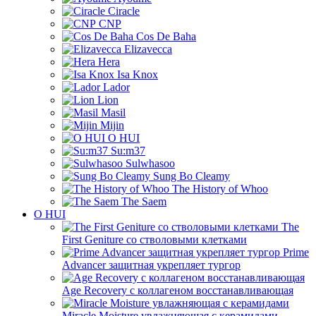
Ciracle
CNP
Cos De Baha
Elizavecca
Hera
Isa Knox
Lador
Lion
Masil
Mijin
O HUI
Su:m37
Sulwhasoo
Sung Bo Cleamy
The History of Whoo
The Saem
O HUI
The
First Geniture со стволовыми клетками
Prime
Advancer защитная укрепляет тургор
Age Recovery с коллагеном восстанавливающая
Miracle Moisture увлажняющая с керамидами