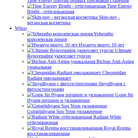
Time Energy против первых признаков старения
Time Energy
Bright - отбеливающая
Skin-stay -
веганская косметика
Whoo
Yeheonbo
королевская линия
Hwanyu минус 10 лет
Ultimate
Rejuvenating укрепляет тургор
Bichup Anti-Aging
уникальная
Cheongidan
Radiant омолаживает
Jinyulhyang с
фитоэстрогенами
Gong Jin
Hyang питание и увлажнение
Gongjinhyang Soo Yeon увлажнение
Radiant White
отбеливающая
Royal Regina
восстанавливающая