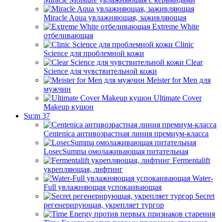
Miracle Aqua увлажняющая, заживляющая
Extreme White
отбеливающая
Clinic
Science для проблемной кожи
Clear
Science для чувствительной кожи
Meister for Men для
мужчин
Ultimate Cover
Makeup кушон
Su:m 37
Centenica антивозрастная линия премиум-класса
LosecSumma омолаживающая питательная
Fermentalift
укрепляющая, лифтинг
Water-
Full увлажняющая успокаивающая
Secret
регенерирующая, укрепляет тургор