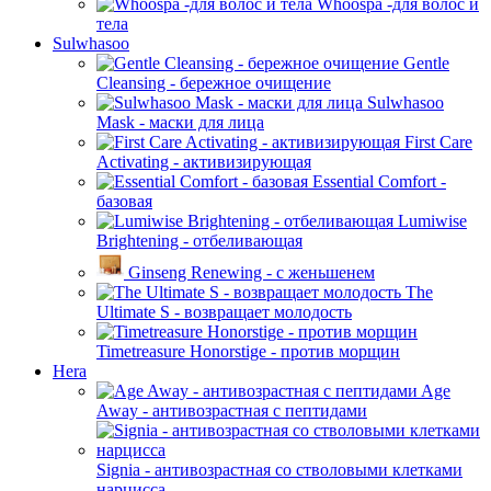
Whoospa -для волос и
тела
Sulwhasoo
Gentle
Cleansing - бережное очищение
Sulwhasoo
Mask - маски для лица
First Care
Activating - активизирующая
Essential Comfort -
базовая
Lumiwise
Brightening - отбеливающая
Ginseng Renewing - с женьшенем
The
Ultimate S - возвращает молодость
Timetreasure Honorstige - против морщин
Hera
Age
Away - антивозрастная с пептидами
Signia - антивозрастная со стволовыми клетками
нарцисса