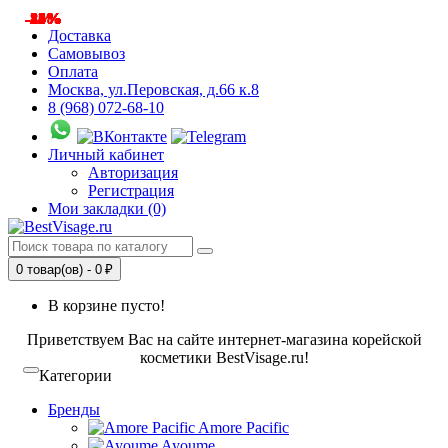
-20%
-25%
-25%
-14%
-8%
-8%
-34%
-34%
-15%
-11%
-25%
-25%
-14%
-25%
-25%
-14%
-25%
-8%
Доставка
Самовывоз
Оплата
Москва, ул.Перовская, д.66 к.8
8 (968) 072-68-10
Личный кабинет
Авторизация
Регистрация
Мои закладки (0)
0 товар(ов) - 0 ₽
В корзине пусто!
Приветствуем Вас на сайте интернет-магазина корейской
косметики BestVisage.ru!
Категории
Бренды
Amore Pacific
Ayoume