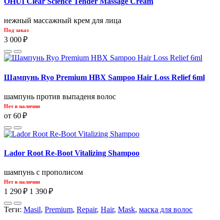
OHUI Clear Science Tender Massage Cream
нежный массажный крем для лица
Под заказ
3 000 ₽
Шампунь Ryo Premium HBX Sampoo Hair Loss Relief 6ml
шампунь против выпаденя волос
Нет в наличии
от 60 ₽
Lador Root Re-Boot Vitalizing Shampoo
шампунь с прополисом
Нет в наличии
1 290 ₽
1 390 ₽
Теги:
Masil
,
Premium
,
Repair
,
Hair
,
Mask
,
маска для волос