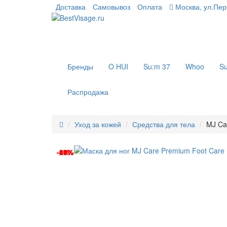
Доставка
Самовывоз
Оплата
Москва, ул.Перо
Бренды
O HUI
Su:m 37
Whoo
S
Распродажа
Уход за кожей
Средства для тела
MJ Ca
-15%
-15%
-24%
-15%
-41%
-15%
-8%
-10%
-29%