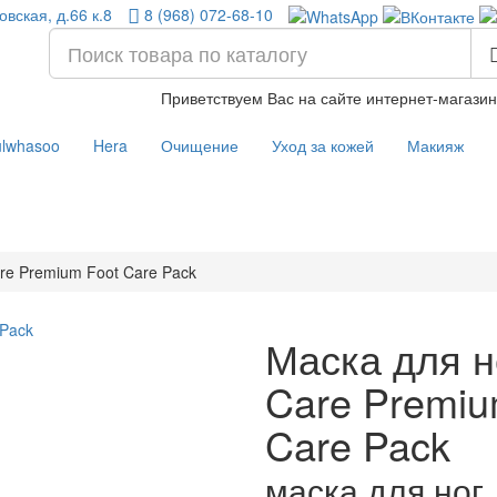
вская, д.66 к.8
8 (968) 072-68-10
Приветствуем Вас на сайте интернет-магазина
ulwhasoo
Hera
Очищение
Уход за кожей
Макияж
re Premium Foot Care Pack
Маска для н
Care Premiu
Care Pack
маска для ног