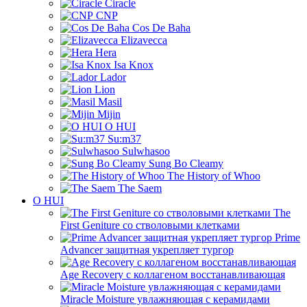
Ciracle
CNP
Cos De Baha
Elizavecca
Hera
Isa Knox
Lador
Lion
Masil
Mijin
O HUI
Su:m37
Sulwhasoo
Sung Bo Cleamy
The History of Whoo
The Saem
O HUI
The
First Geniture со стволовыми клетками
Prime
Advancer защитная укрепляет тургор
Age Recovery с коллагеном восстанавливающая
Miracle Moisture увлажняющая с керамидами