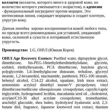
коллаген
(коллаген, которого много в здоровой коже, но
количество которого уменьшается с возрастом), и
аденозин
- функциональный ингредиент против морщин. Это
интенсивная линия, сокращает морщины и создает плотную,
упругую кожу.
Данная линейка хорошо воспринимается кожей любого типа,
но прежде всего рекомендована для уставшей, увядающей
кожи, склонной к сухости и потерявшей естественную
упругость.
Производство:
LG, OHUI (Южная Корея)
OHUI Age Recovery Essence:
Purified water
, dipropylene glycol
,
dimethicone
, bis-PEG-18methyletherdimethylsilane
, glycerin
,
sorbitol
, triethylhexanoin
, PCA dimethicone
, butylene glycol
,
polyglyceride. Lil-3methylglucose distearate
, trehalose
, glyceryl
stearate
, 1
,2-hexanediol
, niacinamide
, panthenol
, PEG-100 stearate
,
behenyl alcohol
, C14-22 alcohol
, squalane
, Irish moss extract
,
ammonium acryloyl dimethyl taurate/V picopolymer
, vinyl
dimethicone/methicone silsesquioxane crosspolymer
, caprylic/capric
triglyceride
, hydrogenated lecithin
, macadamia seed oil
, cholesterol
,
acrylate/C10-30 alkyl acrylate crosspolymer
, tromethamine
,
arachidyl glucoside
, shea butter
, hydrolyzed hyaluronic acid
, 2
,3-
butane diol
, fragrance
, Japanese knotweed root extract
, titanium