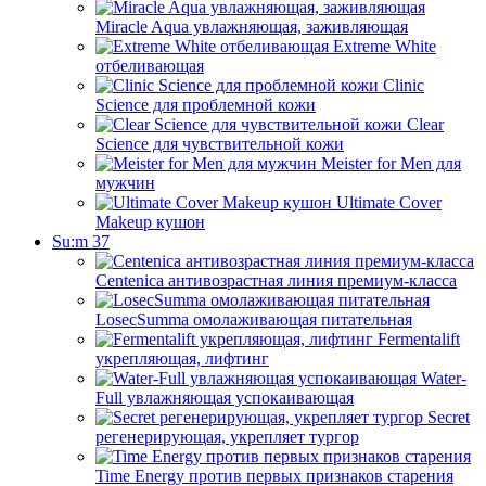
Miracle Aqua увлажняющая, заживляющая
Extreme White
отбеливающая
Clinic
Science для проблемной кожи
Clear
Science для чувствительной кожи
Meister for Men для
мужчин
Ultimate Cover
Makeup кушон
Su:m 37
Centenica антивозрастная линия премиум-класса
LosecSumma омолаживающая питательная
Fermentalift
укрепляющая, лифтинг
Water-
Full увлажняющая успокаивающая
Secret
регенерирующая, укрепляет тургор
Time Energy против первых признаков старения