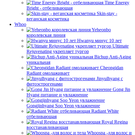
Time Energy
Bright - отбеливающая
Skin-stay -
веганская косметика
Whoo
Yeheonbo
королевская линия
Hwanyu минус 10 лет
Ultimate
Rejuvenating укрепляет тургор
Bichup Anti-Aging
уникальная
Cheongidan
Radiant омолаживает
Jinyulhyang с
фитоэстрогенами
Gong Jin
Hyang питание и увлажнение
Gongjinhyang Soo Yeon увлажнение
Radiant White
отбеливающая
Royal Regina
восстанавливающая
Whoospa -для волос и