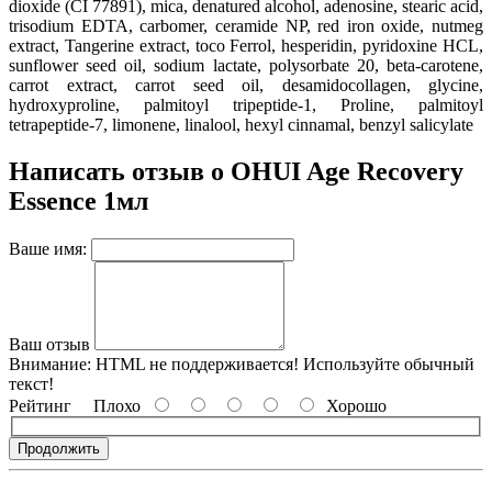
dioxide (CI 77891)
, mica
, denatured alcohol
, adenosine
, stearic acid
,
trisodium EDTA
, carbomer
, ceramide NP
, red iron oxide
, nutmeg
extract
, Tangerine extract
, toco Ferrol
, hesperidin
, pyridoxine HCL
,
sunflower seed oil
, sodium lactate
, polysorbate 20
, beta-carotene
,
carrot extract
, carrot seed oil
, desamidocollagen
, glycine
,
hydroxyproline
, palmitoyl tripeptide-1
, Proline
, palmitoyl
tetrapeptide-7
, limonene
, linalool
, hexyl cinnamal
, benzyl salicylate
Написать отзыв о OHUI Age Recovery
Essence 1мл
Ваше имя:
Ваш отзыв
Внимание:
HTML не поддерживается! Используйте обычный
текст!
Рейтинг
Плохо
Хорошо
Продолжить