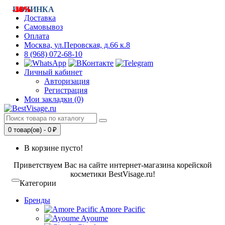
-34%
-18%
НОВИНКА
-25%
-19%
-50%
-34%
-28%
-50%
Доставка
Самовывоз
Оплата
Москва, ул.Перовская, д.66 к.8
8 (968) 072-68-10
Личный кабинет
Авторизация
Регистрация
Мои закладки (0)
0 товар(ов) - 0 ₽
В корзине пусто!
Приветствуем Вас на сайте интернет-магазина корейской
косметики BestVisage.ru!
Категории
Бренды
Amore Pacific
Ayoume