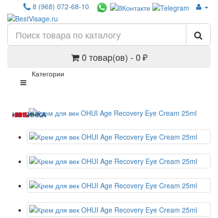
8 (968) 072-68-10
0 товар(ов) - 0 ₽
Категории
-18%
-19%
-25%
-50%
-34%
НОВИНКА
-28%
-34%
НОВИНКА
-50%