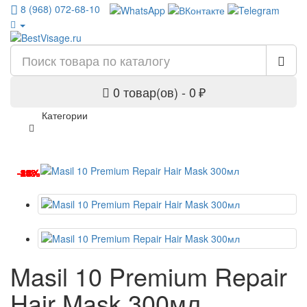
8 (968) 072-68-10
0 товар(ов) - 0 ₽
Категории
-13%
-25%
-25%
-14%
-25%
-8%
-8%
-34%
-34%
-15%
-11%
-20%
-25%
-14%
-25%
-25%
-14%
-25%
-8%
Masil 10 Premium Repair
Hair Mask 300мл